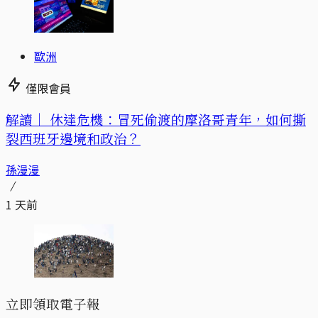
歐洲
僅限會員
解讀｜
休達危機：冒死偷渡的摩洛哥青年，如何撕
裂西班牙邊境和政治？
孫漫漫
1 天前
立即領取電子報