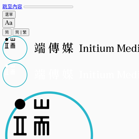
跳至內容
選單
简
简
|
繁