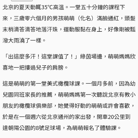
北京的夏天動輒35℃高温。一堂五十分鐘的課程下
來，三歲零六個月的男孩萌萌（化名）滿臉通紅，頭髮
末梢滴答滴答地落汗珠，運動服黏在身上，好像剛被瓢
潑大雨澆了一樣。
「出這麼多汗！這堂課值了！」綠茵場邊，萌萌媽媽欣
喜地一把摟過兒子的肩膀。
這是萌萌的第一堂美式橄欖球課。一個月多前，因為幼
兒園同班家長的推薦，萌萌媽媽第一次聽說北京有教小
朋友的橄欖球俱樂部，她覺得好動的萌萌或許會喜歡，
於是在一個週六從北京通州的家出發，開車20公里到
達朝陽公園的8號足球場，為萌萌報名了體驗課。