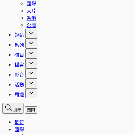
國際
大陸
香港
台灣
評論
系列
欄目
播客
影音
活動
周邊
搜尋
關閉
最新
國際