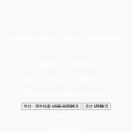
端11周年限定優惠，1周1美元，讓思考保持清爽
你的支持，不可或缺
成為會員，閱讀全文，領取專屬權益
選擇守護方案 + 華爾街日報或紐約時報
年付・周年特惠
US$6.5
US$4
/月
月付
US$8
/月
立即解鎖全文
已是會員？
登入