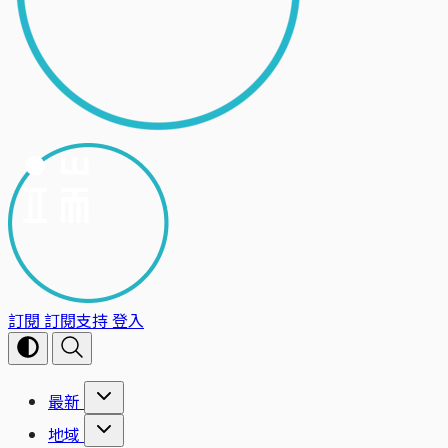
訂閱
訂閱支持
登入
最新
地域