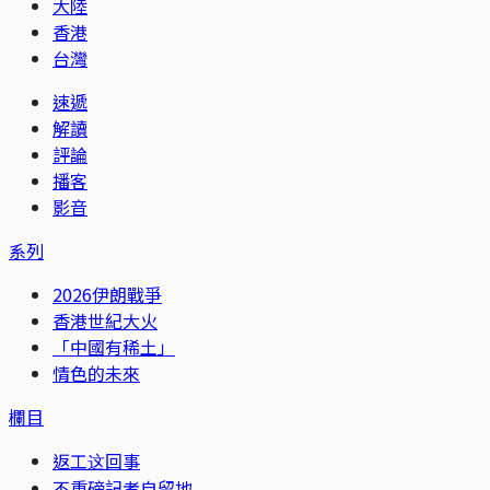
大陸
香港
台灣
速遞
解讀
評論
播客
影音
系列
2026伊朗戰爭
香港世紀大火
「中國有稀土」
情色的未來
欄目
返工这回事
不重磅記者自留地