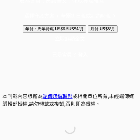
成為會員，閱讀全文，領取專屬權益
選擇守護方案 + 華爾街日報或紐約時報
年付・周年特惠
US$6.5
US$4
/月
月付
US$8
/月
立即解鎖全文
已是會員？
登入
本刊載內容版權為
端傳媒編輯部
或相關單位所有,未經端傳媒
編輯部授權,請勿轉載或複製,否則即為侵權。