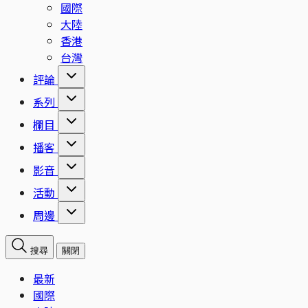
國際
大陸
香港
台灣
評論
系列
欄目
播客
影音
活動
周邊
搜尋
關閉
最新
國際