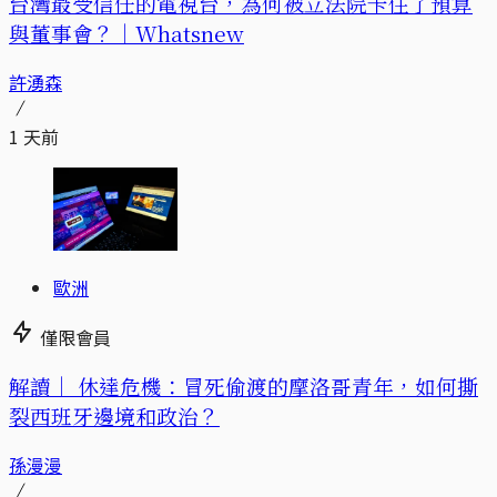
台灣最受信任的電視台，為何被立法院卡住了預算
與董事會？｜Whatsnew
許湧森
1 天前
歐洲
僅限會員
解讀｜
休達危機：冒死偷渡的摩洛哥青年，如何撕
裂西班牙邊境和政治？
孫漫漫