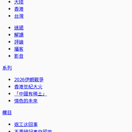
大陸
香港
台灣
速遞
解讀
評論
播客
影音
系列
2026伊朗戰爭
香港世紀大火
「中國有稀土」
情色的未來
欄目
返工这回事
不重磅記者自留地