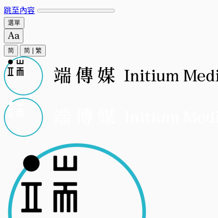
跳至內容
選單
简
简
|
繁