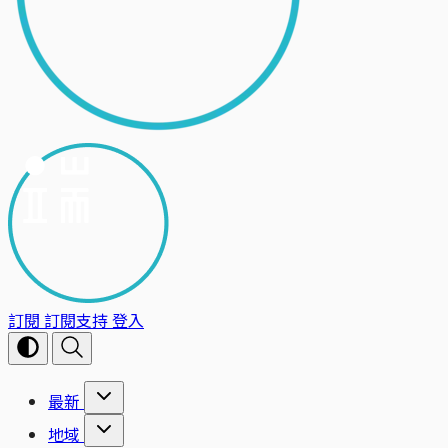
訂閱
訂閱支持
登入
最新
地域