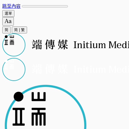
跳至內容
選單
简
简
|
繁