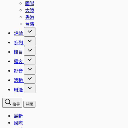
國際
大陸
香港
台灣
評論
系列
欄目
播客
影音
活動
周邊
搜尋
關閉
最新
國際