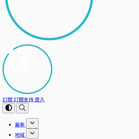
訂閱
訂閱支持
登入
最新
地域