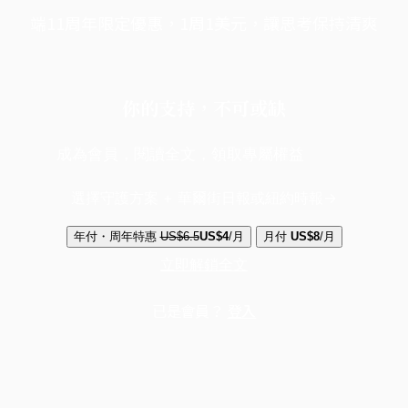
端11周年限定優惠，1周1美元，讓思考保持清爽
你的支持，不可或缺
成為會員，閱讀全文，領取專屬權益
選擇守護方案 + 華爾街日報或紐約時報
年付・周年特惠
US$6.5
US$4
/月
月付
US$8
/月
立即解鎖全文
已是會員？
登入