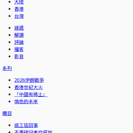
大陸
香港
台灣
速遞
解讀
評論
播客
影音
系列
2026伊朗戰爭
香港世紀大火
「中國有稀土」
情色的未來
欄目
返工這回事
不重磅記者自留地