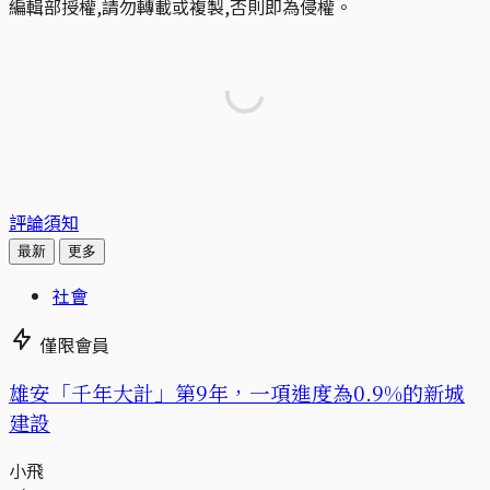
編輯部授權,請勿轉載或複製,否則即為侵權。
評論須知
最新
更多
社會
僅限會員
​​雄安「千年大計」第9年，一項進度為0.9%的新城
建設
小飛