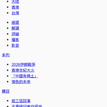
大陸
香港
台灣
速遞
解讀
評論
播客
影音
系列
2026伊朗戰爭
香港世紀大火
「中國有稀土」
情色的未來
欄目
返工這回事
不重磅記者自留地