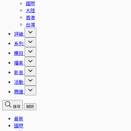
國際
大陸
香港
台灣
評論
系列
欄目
播客
影音
活動
周邊
搜尋
關閉
最新
國際