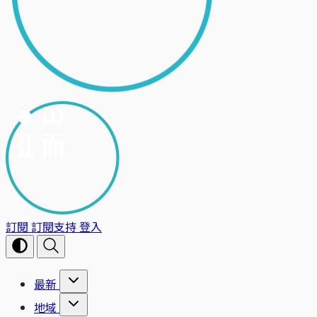
訂閱
訂閱支持
登入
最新
地域