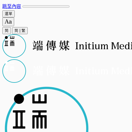
跳至內容
選單
简
简
|
繁