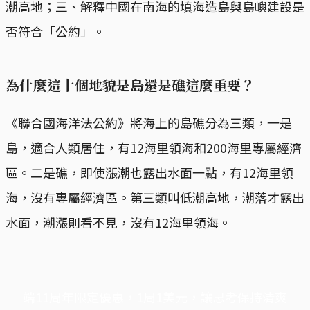
潮高地；三、解釋中國在南海的填海造島與島嶼建設是
否符合「公約」。
為什麼這十個地貌是島還是礁這麼重要？
《聯合國海洋法公約》將海上的島礁分為三類，一是
島，適合人類居住，有12海里領海和200海里專屬經濟
區。二是礁，即使漲潮也露出水面一點，有12海里領
海，沒有專屬經濟區。第三類叫低潮高地，潮落才露出
水面，潮漲則看不見，沒有12海里領海。
端11周年限定優惠，1周1美元，讓思考保持清爽