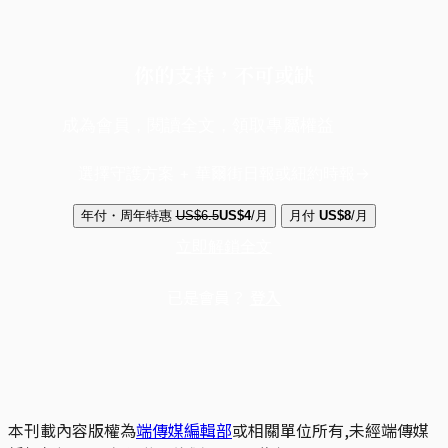
你的支持，不可或缺
成為會員，閱讀全文，領取專屬權益
選擇守護方案 + 華爾街日報或紐約時報
年付・周年特惠
US$6.5
US$4
/月
月付
US$8
/月
立即解鎖全文
已是會員？
登入
本刊載內容版權為
端傳媒編輯部
或相關單位所有,未經端傳媒