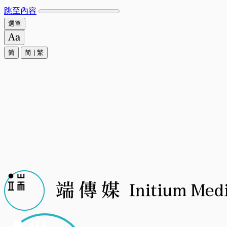
跳至內容
選單
简
简
|
繁