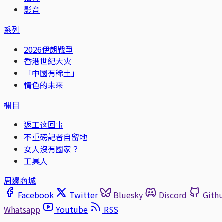
影音
系列
2026伊朗戰爭
香港世紀大火
「中國有稀土」
情色的未來
欄目
返工这回事
不重磅記者自留地
女人沒有國家？
工具人
周邊商城
Facebook
Twitter
Bluesky
Discord
Gith
Whatsapp
Youtube
RSS