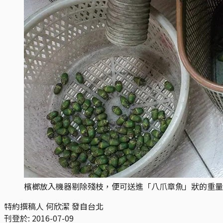
檳榔放入機器剔除殘枝，便可送進「八爪章魚」狀的重量
特約撰稿人 何欣潔 發自台北
刊登於:
2016-07-09