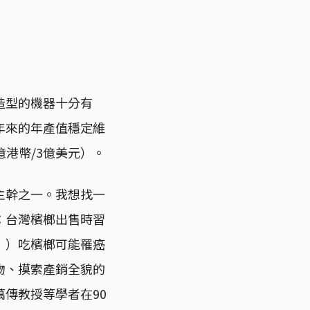
造型的機器十分有
年來的年產值穩定維
億港幣/3億美元）。
主幹之一。我想找一
：台灣檳榔出售時習
」）吃檳榔可能罹癌
物、摸索產銷全貌的
傳教授等學者在90