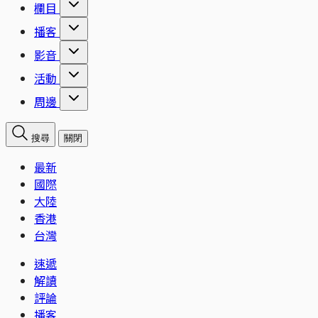
欄目
播客
影音
活動
周邊
搜尋
關閉
最新
國際
大陸
香港
台灣
速遞
解讀
評論
播客