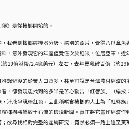
列傳》是從檳榔開始的。
中，我看到檳榔經機器分級、選別的照片，覺得八爪章魚
資料，意外發現它的年產值竟僅次於稻米，位居亞軍，近
（約19億港幣/2.4億美元）左右，去年更飆破百億（約23
可推想背後的從業人口眾多，甚至可說是台灣農村經濟的
來看，卻發現能找到的多半是苦心勸告「紅唇族」（編按
味，汁液呈現暗紅色，因此稱嗜食檳榔的人士為「紅唇族
植檳榔樹將導致土石流的環境新聞。真正將它當作經濟作
篇；欲尋找相對完整的產銷研究，竟然必須一路上追至黃萬