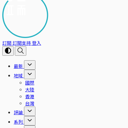
訂閱
訂閱支持
登入
最新
地域
國際
大陸
香港
台灣
評論
系列