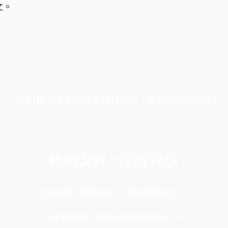
文。
端11周年限定優惠，1周1美元，讓思考保持清爽
你的支持，不可或缺
成為會員，閱讀全文，領取專屬權益
選擇守護方案 + 華爾街日報或紐約時報