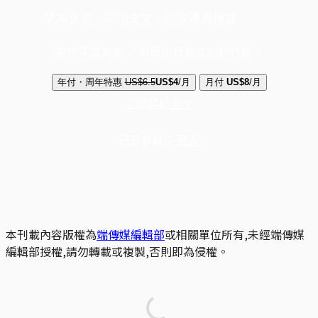
成為會員，閱讀全文，領取專屬權益
選擇守護方案 + 華爾街日報或紐約時報
年付・周年特惠
US$6.5
US$4
/月
月付
US$8
/月
立即解鎖全文
已是會員？
登入
本刊載內容版權為
端傳媒編輯部
或相關單位所有,未經端傳媒
編輯部授權,請勿轉載或複製,否則即為侵權。