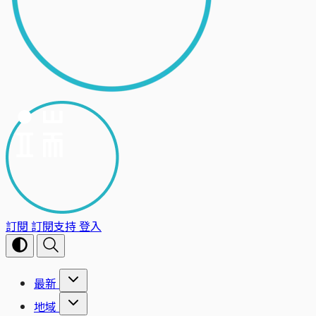
訂閱
訂閱支持
登入
最新
地域