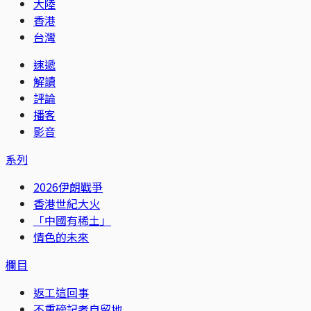
大陸
香港
台灣
速遞
解讀
評論
播客
影音
系列
2026伊朗戰爭
香港世紀大火
「中國有稀土」
情色的未來
欄目
返工這回事
不重磅記者自留地