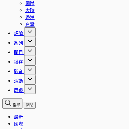
國際
大陸
香港
台灣
評論
系列
欄目
播客
影音
活動
周邊
搜尋
關閉
最新
國際