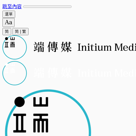
跳至內容
選單
简
简
|
繁