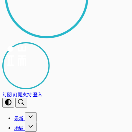
訂閱
訂閱支持
登入
最新
地域