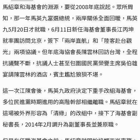
馬紹章和海基會的淵源，要從2008年底說起。眾所周
知，那一年馬英九當選總統，兩岸關係全面回暖，馬英
九5月20日才就職，6月11日新任海基會董事長江丙坤
就率團訪問北京，簽下「兩岸直航」和「陸客赴台觀
光」兩項協議。但年底海協會長陳雲林回訪台灣，全程
抗議聲不斷，抗議人士甚至包圍國民黨榮譽主席吳伯雄
宴請陳雲林的酒店，賓主尷尬狼狽不堪。
這一次江陳會後，馬英九政府決定下重手改組海基會，
多位民進黨時期進用的高階幹部相繼離職。馬紹章就在
這場被外界形容為「清綠」的改組中，接下了海基會副
秘書長，2014年2月調升為副董事長並兼原職。