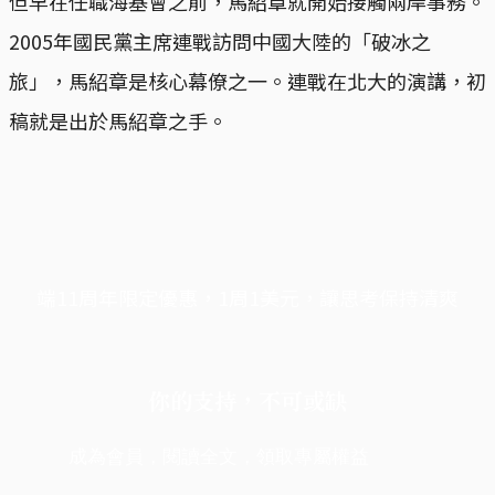
但早在任職海基會之前，馬紹章就開始接觸兩岸事務。
2005年國民黨主席連戰訪問中國大陸的「破冰之
旅」，馬紹章是核心幕僚之一。連戰在北大的演講，初
稿就是出於馬紹章之手。
端11周年限定優惠，1周1美元，讓思考保持清爽
你的支持，不可或缺
成為會員，閱讀全文，領取專屬權益