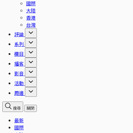
國際
大陸
香港
台灣
評論
系列
欄目
播客
影音
活動
周邊
搜尋
關閉
最新
國際