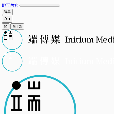
跳至內容
選單
简
简
|
繁