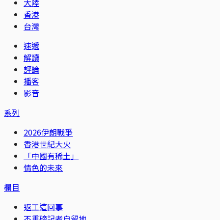
大陸
香港
台灣
速遞
解讀
評論
播客
影音
系列
2026伊朗戰爭
香港世紀大火
「中國有稀土」
情色的未來
欄目
返工這回事
不重磅記者自留地