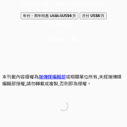
選擇守護方案 + 華爾街日報或紐約時報
年付・周年特惠
US$6.5
US$4
/月
月付
US$8
/月
立即解鎖全文
已是會員？
登入
本刊載內容版權為
端傳媒編輯部
或相關單位所有,未經端傳媒
編輯部授權,請勿轉載或複製,否則即為侵權。