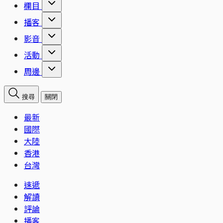
欄目
播客
影音
活動
周邊
搜尋
關閉
最新
國際
大陸
香港
台灣
速遞
解讀
評論
播客