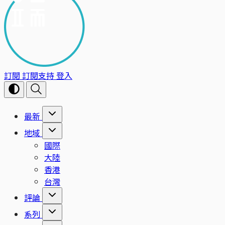
訂閱
訂閱支持
登入
最新
地域
國際
大陸
香港
台灣
評論
系列