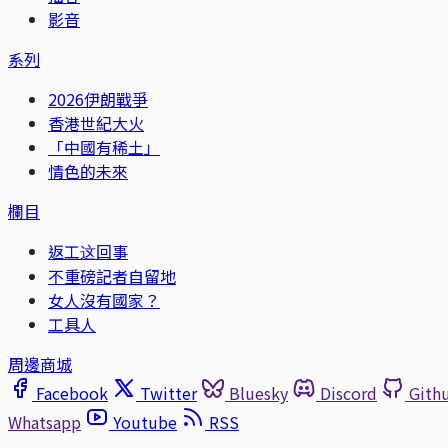
影音
系列
2026伊朗戰爭
香港世紀大火
「中國有稀土」
情色的未來
欄目
返工这回事
不重磅記者自留地
女人沒有國家？
工具人
周邊商城
Facebook
Twitter
Bluesky
Discord
Gith
Whatsapp
Youtube
RSS