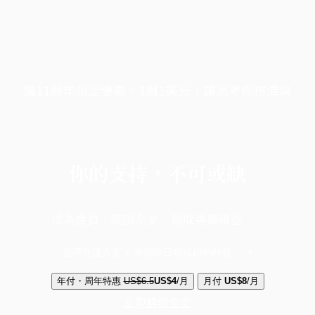
端11周年限定優惠，1周1美元，讓思考保持清爽
你的支持，不可或缺
成為會員，閱讀全文，領取專屬權益
選擇守護方案 + 華爾街日報或紐約時報
年付・周年特惠
US$6.5
US$4
/月
月付
US$8
/月
立即解鎖全文