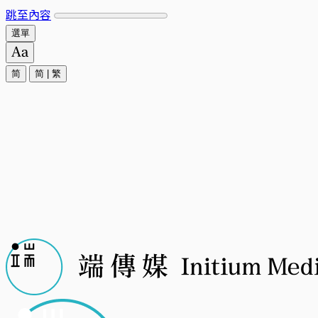
跳至內容
選單
简
简
|
繁