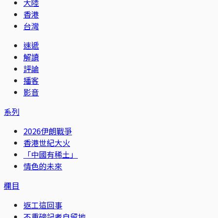
大陸
香港
台灣
速遞
解讀
評論
播客
影音
系列
2026伊朗戰爭
香港世紀大火
「中國有稀土」
情色的未來
欄目
返工這回事
不重磅記者自留地