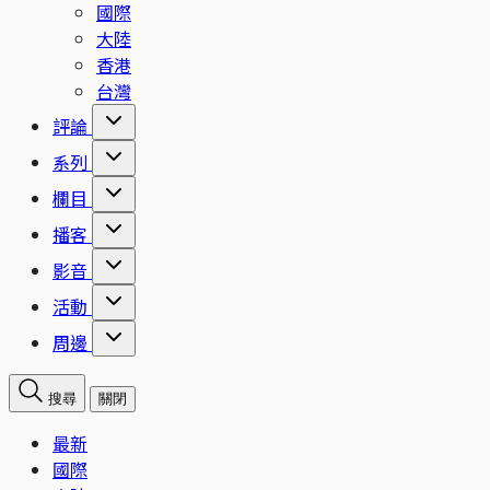
國際
大陸
香港
台灣
評論
系列
欄目
播客
影音
活動
周邊
搜尋
關閉
最新
國際