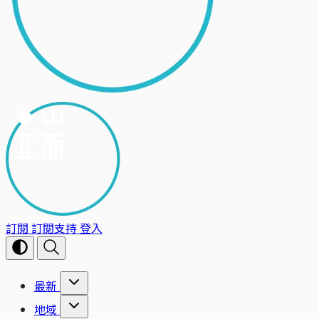
訂閱
訂閱支持
登入
最新
地域