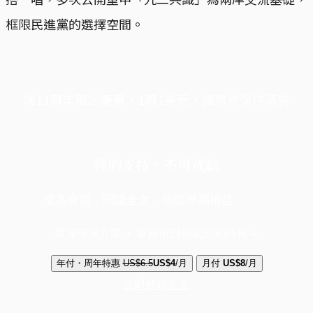
框限民進黨的選擇空間。
端11周年限定優惠，1周1美元，讓思考保持清爽
你的支持，不可或缺
成為會員，閱讀全文，領取專屬權益
選擇守護方案 + 華爾街日報或紐約時報
年付・周年特惠
US$6.5
US$4
/月
月付
US$8
/月
立即解鎖全文