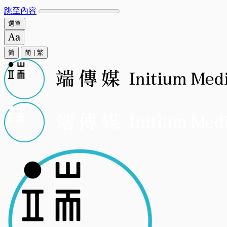
跳至內容
選單
简
简
|
繁