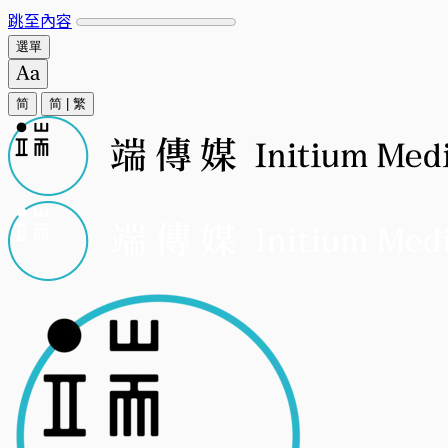
跳至內容
選單
简
简
|
繁