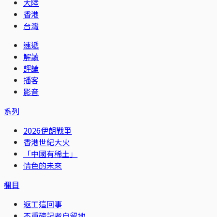
大陸
香港
台灣
速遞
解讀
評論
播客
影音
系列
2026伊朗戰爭
香港世紀大火
「中國有稀土」
情色的未來
欄目
返工這回事
不重磅記者自留地