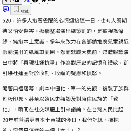
收藏
520，許多人抱著雀躍的心情迎接這一日，也有人既期
待又怕受傷害。擔綱整場演出總策劃的，是被視為深
綠、擁抱本土意識、多年來致力在各鄉鎮推廣兒童親近
戲劇演出的紙風車劇團。然而就職大典前，媒體報導演
出中將「再現社運抗爭」作為對歷史的記憶和禮敬，卻
引爆社運圈對於收割、收編的疑慮和憤怒。
隨著典禮落幕，劇本中僵化、單一的史觀，複製了族群
刻板印象、甚至以殖民史觀談及對原住民族的「教
化」，瞬間在社交媒體上引來議論。在台灣人民比起
20年前普遍更具本土意識的今日，我們記憶、擁抱
的，究竟是怎樣的一個「本土」？