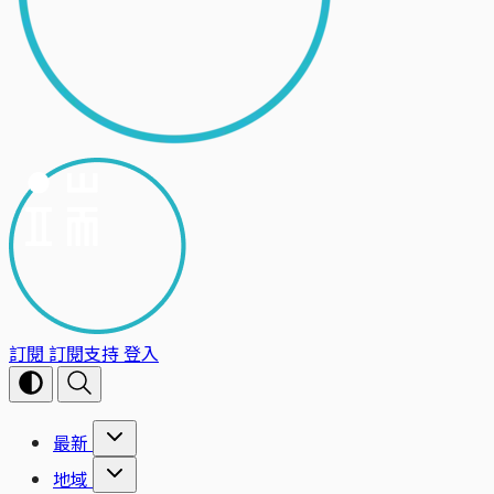
訂閱
訂閱支持
登入
最新
地域