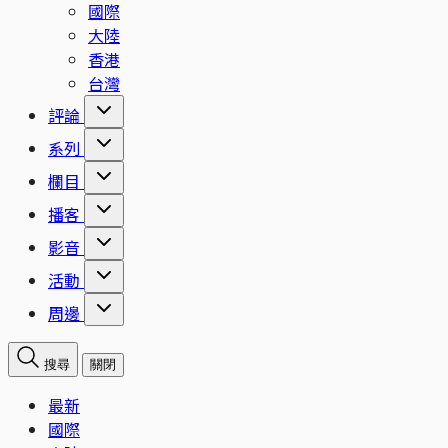
國際
大陸
香港
台灣
評論
系列
欄目
播客
影音
活動
周邊
搜尋
關閉
最新
國際