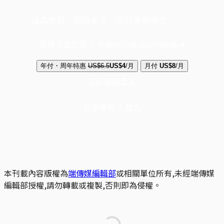
成為會員，閱讀全文，領取專屬權益
選擇守護方案 + 華爾街日報或紐約時報
年付・周年特惠
US$6.5
US$4
/月
月付
US$8
/月
立即解鎖全文
已是會員？
登入
本刊載內容版權為
端傳媒編輯部
或相關單位所有,未經端傳媒
編輯部授權,請勿轉載或複製,否則即為侵權。