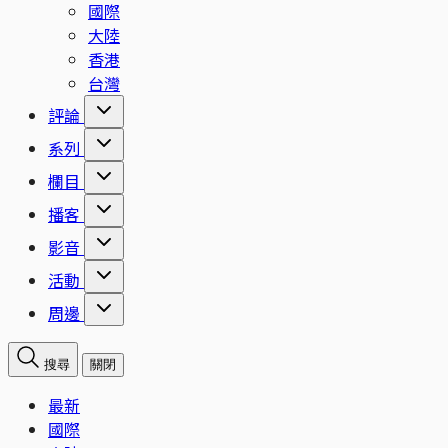
國際
大陸
香港
台灣
評論
系列
欄目
播客
影音
活動
周邊
搜尋
關閉
最新
國際