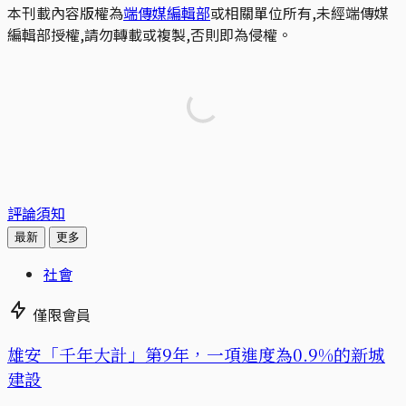
本刊載內容版權為
端傳媒編輯部
或相關單位所有,未經端傳媒
編輯部授權,請勿轉載或複製,否則即為侵權。
評論須知
最新
更多
社會
僅限會員
​​雄安「千年大計」第9年，一項進度為0.9%的新城
建設