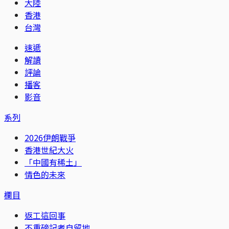
大陸
香港
台灣
速遞
解讀
評論
播客
影音
系列
2026伊朗戰爭
香港世紀大火
「中國有稀土」
情色的未來
欄目
返工這回事
不重磅記者自留地