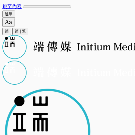
跳至內容
選單
简
简
|
繁