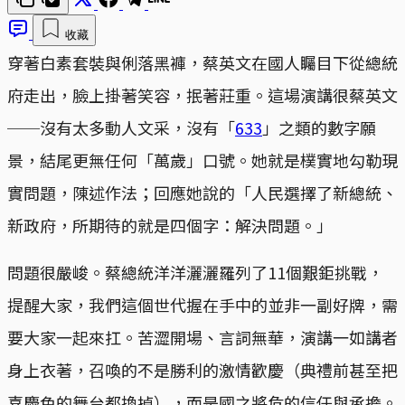
收藏
穿著白素套裝與俐落黑褲，蔡英文在國人矚目下從總統
府走出，臉上掛著笑容，抿著莊重。這場演講很蔡英文
──沒有太多動人文采，沒有「
633
」之類的數字願
景，結尾更無任何「萬歲」口號。她就是樸實地勾勒現
實問題，陳述作法；回應她說的「人民選擇了新總統、
新政府，所期待的就是四個字：解決問題。」
問題很嚴峻。蔡總統洋洋灑灑羅列了11個艱鉅挑戰，
提醒大家，我們這個世代握在手中的並非一副好牌，需
要大家一起來扛。苦澀開場、言詞無華，演講一如講者
身上衣著，召喚的不是勝利的激情歡慶（典禮前甚至把
喜慶色的舞台都換掉），而是國之將危的信任與承擔。