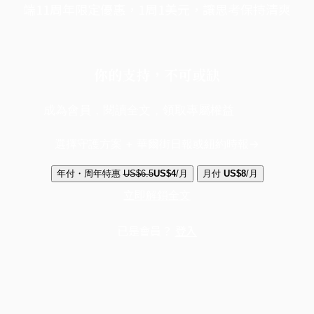
端11周年限定優惠，1周1美元，讓思考保持清爽
你的支持，不可或缺
成為會員，閱讀全文，領取專屬權益
選擇守護方案 + 華爾街日報或紐約時報
年付・周年特惠
US$6.5
US$4
/月
月付
US$8
/月
立即解鎖全文
已是會員？
登入