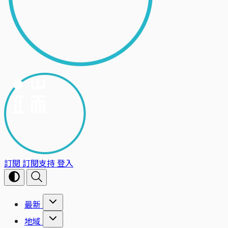
訂閱
訂閱支持
登入
最新
地域