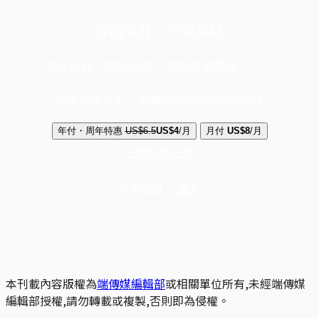
你的支持，不可或缺
成為會員，閱讀全文，領取專屬權益
選擇守護方案 + 華爾街日報或紐約時報
年付・周年特惠
US$6.5
US$4
/月
月付
US$8
/月
立即解鎖全文
已是會員？
登入
本刊載內容版權為
端傳媒編輯部
或相關單位所有,未經端傳媒
編輯部授權,請勿轉載或複製,否則即為侵權。