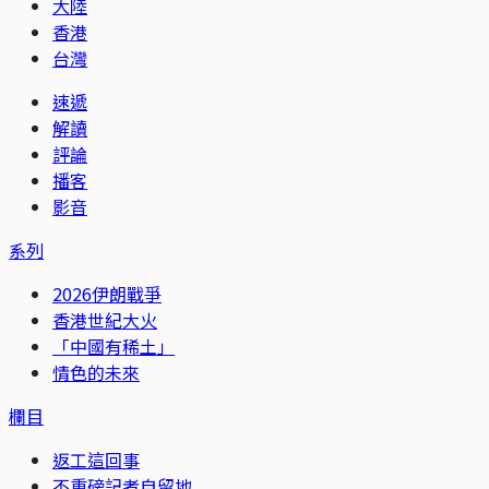
大陸
香港
台灣
速遞
解讀
評論
播客
影音
系列
2026伊朗戰爭
香港世紀大火
「中國有稀土」
情色的未來
欄目
返工這回事
不重磅記者自留地