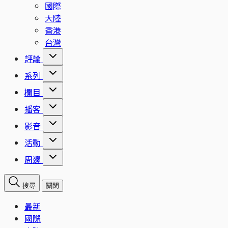
國際
大陸
香港
台灣
評論
系列
欄目
播客
影音
活動
周邊
搜尋
關閉
最新
國際