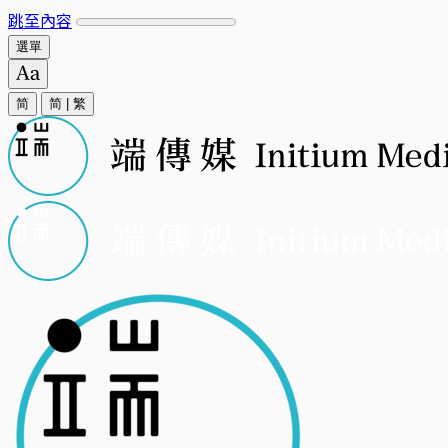
跳至內容
選單
简
简
|
繁