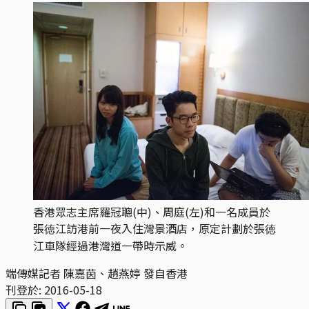
香港眾志主席羅冠聰(中)、周庭(左)和一名成員於
張徳江訪港前一夜入住灣景酒店，原定計劃於張徳
江車隊經過港灣道一帶時示威。
端傳媒記者 陳嘉茵、趙燕婷 發自香港
刊登於:
2016-05-18