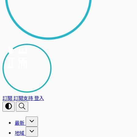
訂閱
訂閱支持
登入
最新
地域