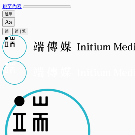
跳至內容
選單
简
简
|
繁