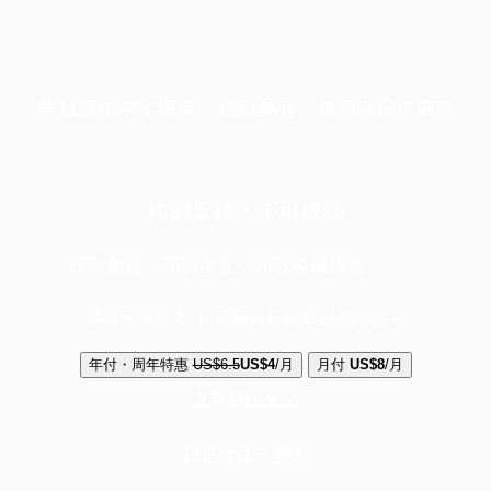
端11周年限定優惠，1周1美元，讓思考保持清爽
你的支持，不可或缺
成為會員，閱讀全文，領取專屬權益
選擇守護方案 + 華爾街日報或紐約時報
年付・周年特惠
US$6.5
US$4
/月
月付
US$8
/月
立即解鎖全文
已是會員？
登入