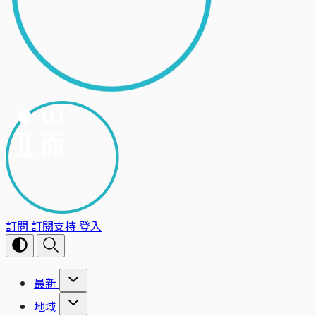
訂閱
訂閱支持
登入
最新
地域