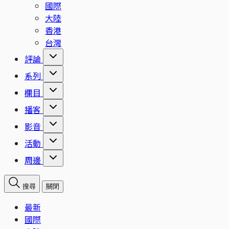
國際
大陸
香港
台灣
評論
系列
欄目
播客
影音
活動
周邊
搜尋
關閉
最新
國際