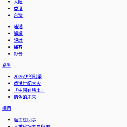
大陸
香港
台灣
速遞
解讀
評論
播客
影音
系列
2026伊朗戰爭
香港世紀大火
「中國有稀土」
情色的未來
欄目
返工这回事
不重磅記者自留地