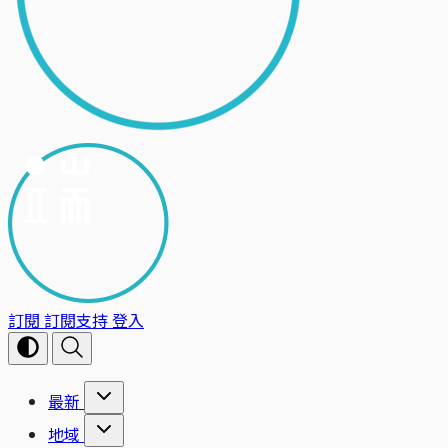
訂閱
訂閱支持
登入
最新
地域