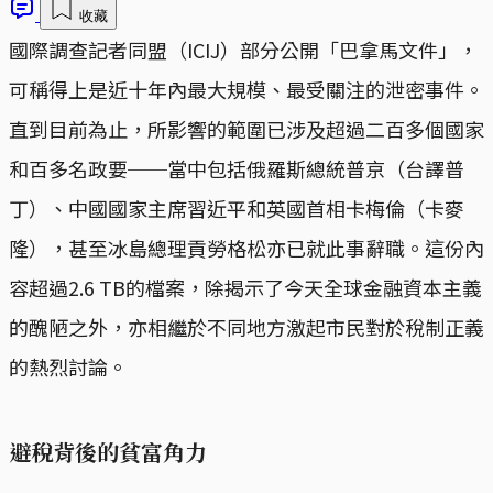
收藏
國際調查記者同盟（ICIJ）部分公開「巴拿馬文件」，
可稱得上是近十年內最大規模、最受關注的泄密事件。
直到目前為止，所影響的範圍已涉及超過二百多個國家
和百多名政要──當中包括俄羅斯總統普京（台譯普
丁）、中國國家主席習近平和英國首相卡梅倫（卡麥
隆），甚至冰島總理貢勞格松亦已就此事辭職。這份內
容超過2.6 TB的檔案，除揭示了今天全球金融資本主義
的醜陋之外，亦相繼於不同地方激起市民對於稅制正義
的熱烈討論。
避稅背後的貧富角力