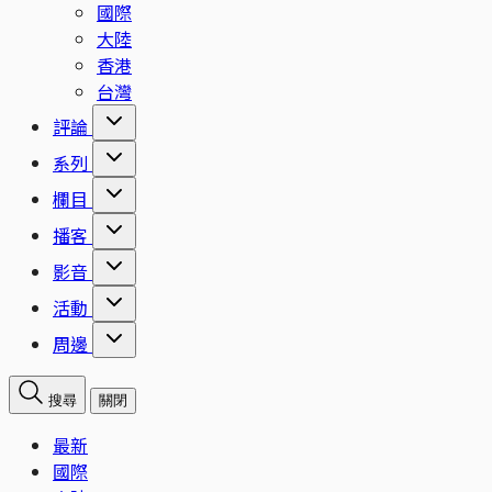
國際
大陸
香港
台灣
評論
系列
欄目
播客
影音
活動
周邊
搜尋
關閉
最新
國際