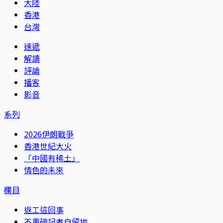
大陸
香港
台灣
速遞
解讀
評論
播客
影音
系列
2026伊朗戰爭
香港世紀大火
「中國有稀土」
情色的未來
欄目
返工這回事
不重磅記者自留地