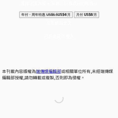
選擇守護方案 + 華爾街日報或紐約時報
年付・周年特惠
US$6.5
US$4
/月
月付
US$8
/月
立即解鎖全文
已是會員？
登入
本刊載內容版權為
端傳媒編輯部
或相關單位所有,未經端傳媒
編輯部授權,請勿轉載或複製,否則即為侵權。