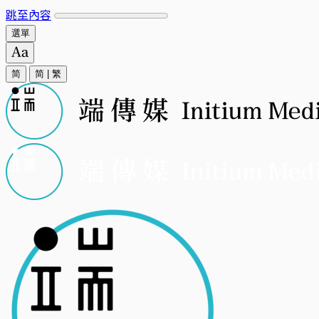
跳至內容
選單
简
简
|
繁