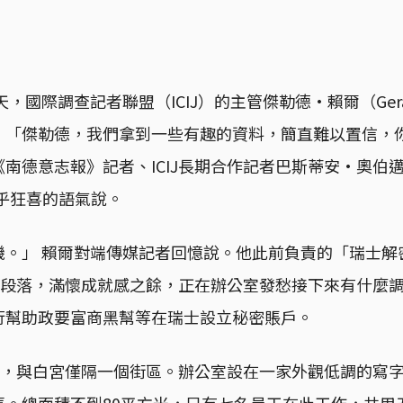
天，國際調查記者聯盟（ICIJ）的主管傑勒德·賴爾（Gerar
。「傑勒德，我們拿到一些有趣的資料，簡直難以置信，
南德意志報》記者、ICIJ長期合作記者巴斯蒂安·奧伯邁爾（
用近乎狂喜的語氣說。
。」 賴爾對端傳媒記者回憶說。他此前負責的「瑞士解密」
告一段落，滿懷成就感之餘，正在辦公室發愁接下來有什麼
行幫助政要富商黑幫等在瑞士設立秘密賬戶。
盛頓，與白宮僅隔一個街區。辦公室設在一家外觀低調的寫
舊。總面積不到80平方米，只有七名員工在此工作，共用