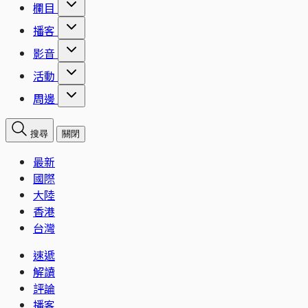
欄目
播客
影音
活動
周邊
搜尋
關閉
最新
國際
大陸
香港
台灣
速遞
解讀
評論
播客