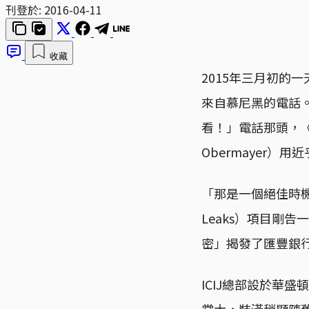
刊登於:
2016-04-11
收藏
2015年三月初的一
來自慕尼黑的電話
看！」電話那頭，《
Obermayer）
「那是一個絕佳時機
Leaks）項目剛
密」揭發了匯豐銀
ICIJ總部設於華
掌大，裝潢稍顯陳