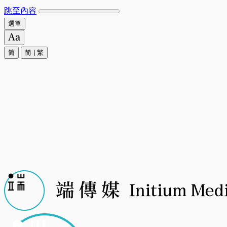
跳至內容
選單
简
简
|
繁