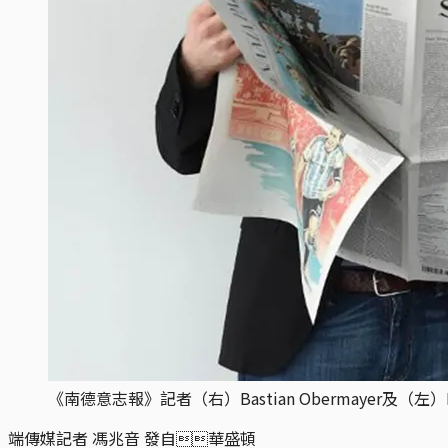
《南德意志報》記者（右）Bastian Obermayer及（左）Fred
端傳媒記者 馮兆音 發自華盛頓