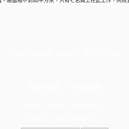
端11周年限定優惠，1周1美元，讓思考保持清爽
你的支持，不可或缺
成為會員，閱讀全文，領取專屬權益
選擇守護方案 + 華爾街日報或紐約時報