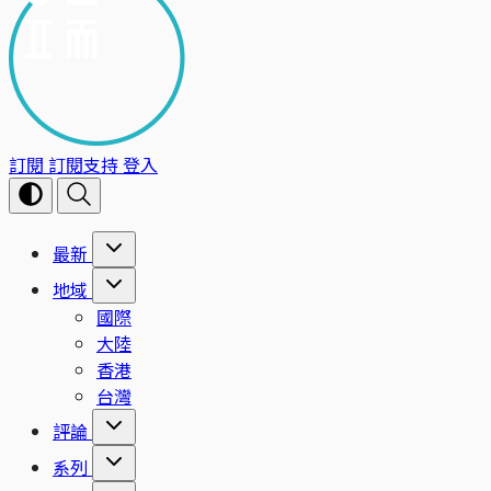
訂閱
訂閱支持
登入
最新
地域
國際
大陸
香港
台灣
評論
系列