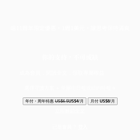
端11周年限定優惠，1周1美元，讓思考保持清爽
你的支持，不可或缺
成為會員，閱讀全文，領取專屬權益
選擇守護方案 + 華爾街日報或紐約時報
年付・周年特惠
US$6.5
US$4
/月
月付
US$8
/月
立即解鎖全文
已是會員？
登入