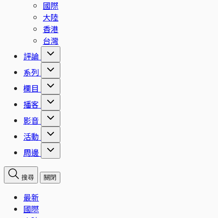
國際
大陸
香港
台灣
評論
系列
欄目
播客
影音
活動
周邊
搜尋
關閉
最新
國際