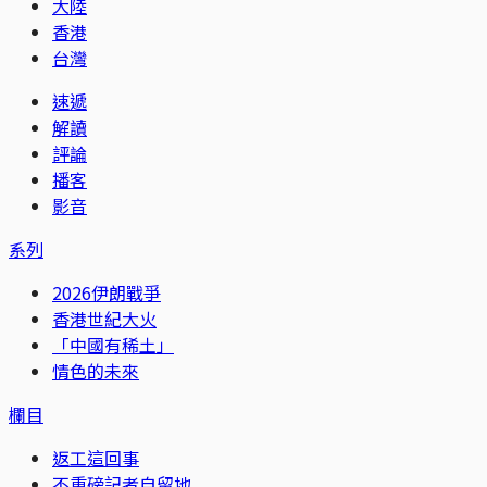
大陸
香港
台灣
速遞
解讀
評論
播客
影音
系列
2026伊朗戰爭
香港世紀大火
「中國有稀土」
情色的未來
欄目
返工這回事
不重磅記者自留地