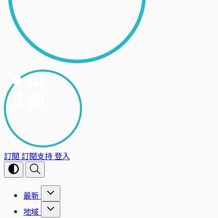
訂閱
訂閱支持
登入
最新
地域