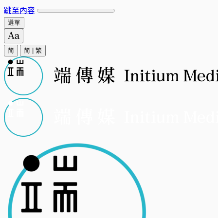
跳至內容
選單
简
简
|
繁