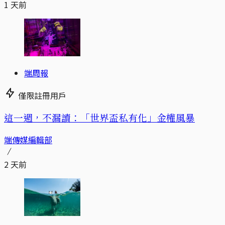
1 天前
端周報
僅限註冊用戶
這一週，不漏讀：「世界盃私有化」金權風暴
端傳媒編輯部
2 天前