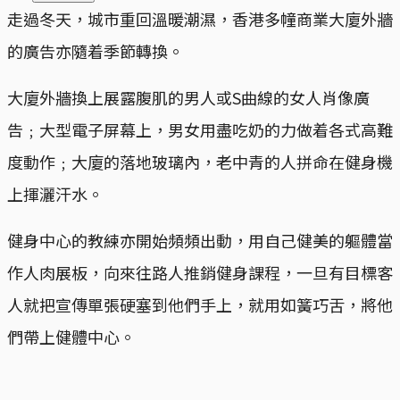
走過冬天，城市重回溫暖潮濕，香港多幢商業大廈外牆
的廣告亦隨着季節轉換。
大廈外牆換上展露腹肌的男人或S曲線的女人肖像廣
告﹔大型電子屏幕上，男女用盡吃奶的力做着各式高難
度動作﹔大廈的落地玻璃內，老中青的人拼命在健身機
上揮灑汗水。
健身中心的教練亦開始頻頻出動，用自己健美的軀體當
作人肉展板，向來往路人推銷健身課程，一旦有目標客
人就把宣傳單張硬塞到他們手上，就用如簧巧舌，將他
們帶上健體中心。