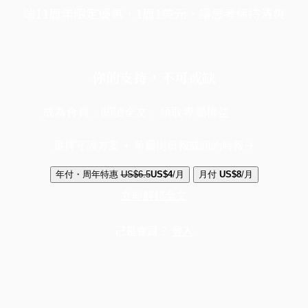
端11周年限定優惠，1周1美元，讓思考保持清爽
你的支持，不可或缺
成為會員，閱讀全文，領取專屬權益
選擇守護方案 + 華爾街日報或紐約時報
年付・周年特惠
US$6.5
US$4
/月
月付
US$8
/月
立即解鎖全文
已是會員？
登入