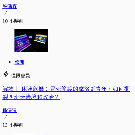
許湧森
10 小時前
歐洲
僅限會員
解讀｜
休達危機：冒死偷渡的摩洛哥青年，如何撕
裂西班牙邊境和政治？
孫漫漫
13 小時前