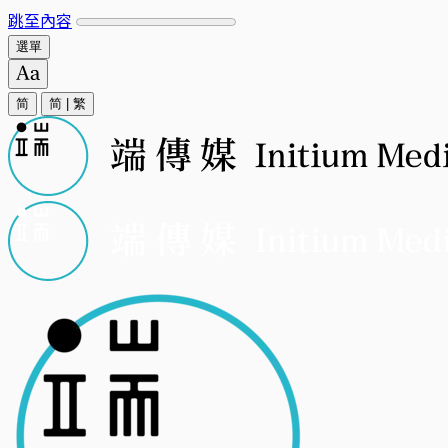
跳至內容
選單
简
简
|
繁