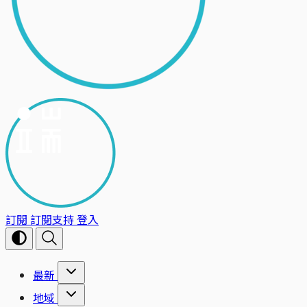
訂閱
訂閱支持
登入
最新
地域