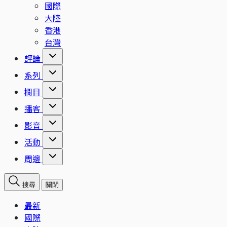
國際
大陸
香港
台灣
評論
系列
欄目
播客
影音
活動
周邊
搜尋
關閉
最新
國際