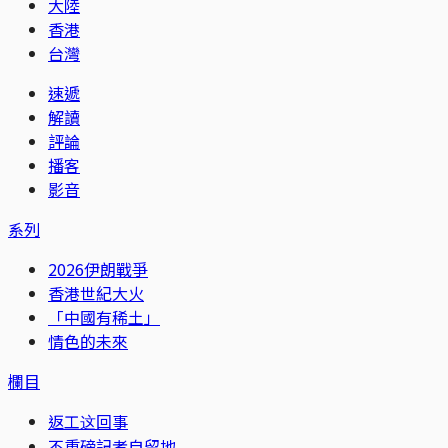
大陸
香港
台灣
速遞
解讀
評論
播客
影音
系列
2026伊朗戰爭
香港世紀大火
「中國有稀土」
情色的未來
欄目
返工这回事
不重磅記者自留地