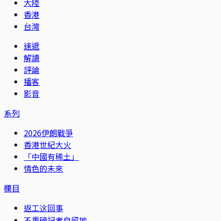
大陸
香港
台灣
速遞
解讀
評論
播客
影音
系列
2026伊朗戰爭
香港世紀大火
「中國有稀土」
情色的未來
欄目
返工这回事
不重磅記者自留地