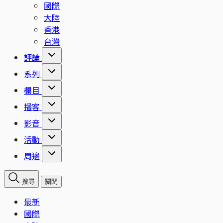
國際
大陸
香港
台灣
評論
系列
欄目
播客
影音
活動
周邊
搜尋
關閉
最新
國際