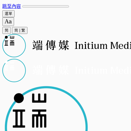
跳至內容
選單
简
简
|
繁