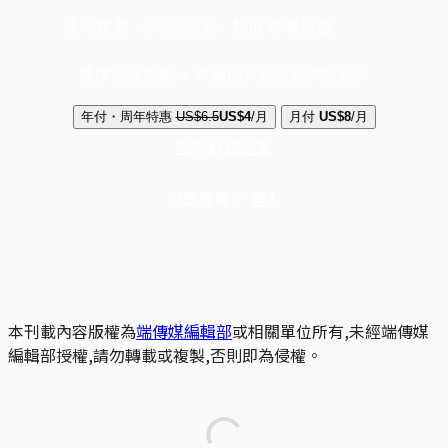
成為會員，閱讀全文，領取專屬權益
選擇守護方案 + 華爾街日報或紐約時報
年付・周年特惠
US$6.5
US$4
/月
月付
US$8
/月
立即解鎖全文
已是會員？
登入
本刊載內容版權為
端傳媒編輯部
或相關單位所有,未經端傳媒
編輯部授權,請勿轉載或複製,否則即為侵權。