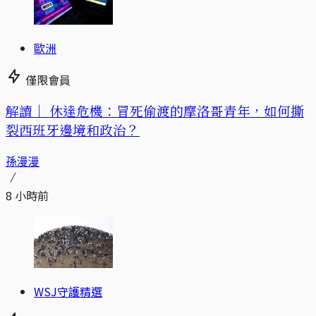
歐洲
僅限會員
解讀｜
休達危機：冒死偷渡的摩洛哥青年，如何撕
裂西班牙邊境和政治？
孫漫漫
8 小時前
WSJ守護精選