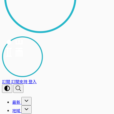
訂閱
訂閱支持
登入
最新
地域