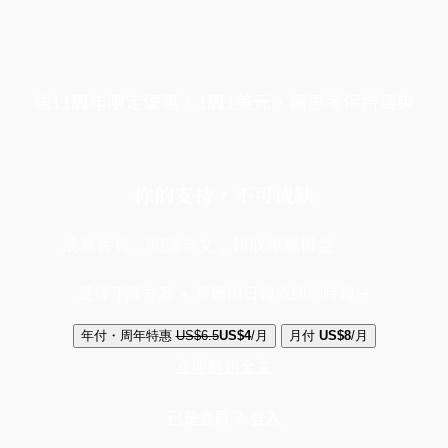
端11周年限定優惠，1周1美元，讓思考保持清爽
你的支持，不可或缺
成為會員，閱讀全文，領取專屬權益
選擇守護方案 + 華爾街日報或紐約時報
年付・周年特惠
US$6.5
US$4
/月
月付
US$8
/月
立即解鎖全文
已是會員？
登入