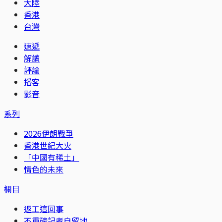
大陸
香港
台灣
速遞
解讀
評論
播客
影音
系列
2026伊朗戰爭
香港世紀大火
「中國有稀土」
情色的未來
欄目
返工這回事
不重磅記者自留地