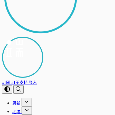
訂閱
訂閱支持
登入
最新
地域