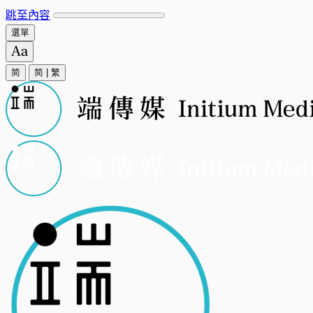
跳至內容
選單
简
简
|
繁