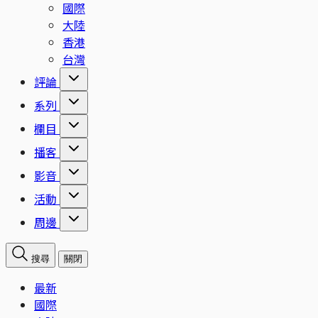
國際
大陸
香港
台灣
評論
系列
欄目
播客
影音
活動
周邊
搜尋
關閉
最新
國際