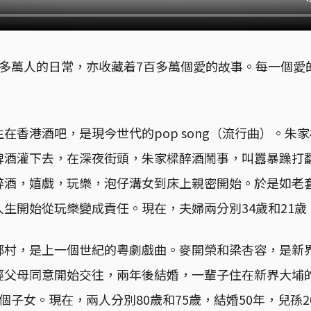
百多萬人的日常，亦收藏着7百多萬個愛的故事。每一個愛
在香港酒吧，是現今世代的pop song（流行曲）。朱
啤酒灌下去，在深夜街頭，朱家樑醉酒鬧事，叫囂暴躁打
醉酒，嬉戲，玩樂，泡仔溝女到床上親密開始。於是如老
生開始從玩樂變成責任。現在，夫婦兩分別34歲和21歲
鄉村，是上一個世紀的粵劇戲曲。麥開榮和梁杏容，是新
經父母同意開始交往，兩年後結婚，一輩子住在新界大埔
個子女。現在，兩人分別80歲和75歲，結婚50年，兒孫2