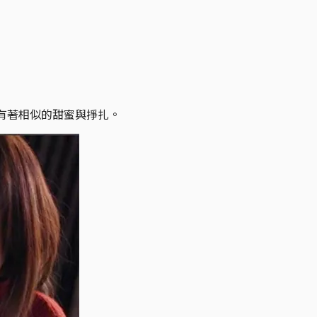
有著相似的甜蜜與掙扎。