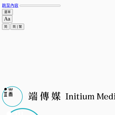
跳至內容
選單
简
简
|
繁