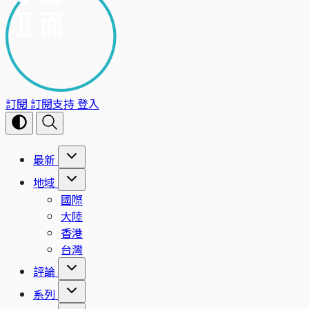
訂閱
訂閱支持
登入
最新
地域
國際
大陸
香港
台灣
評論
系列