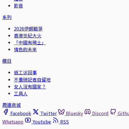
影音
系列
2026伊朗戰爭
香港世紀大火
「中國有稀土」
情色的未來
欄目
返工这回事
不重磅記者自留地
女人沒有國家？
工具人
周邊商城
Facebook
Twitter
Bluesky
Discord
Gith
Whatsapp
Youtube
RSS