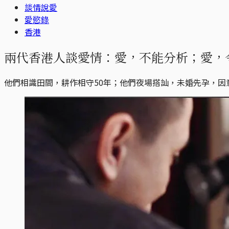
談情說愛
愛慾錄
香港
兩代香港人談愛情：愛，不能分析；愛，
他們相識田間，耕作相守50年；他們夜場搭訕，未婚先孕，