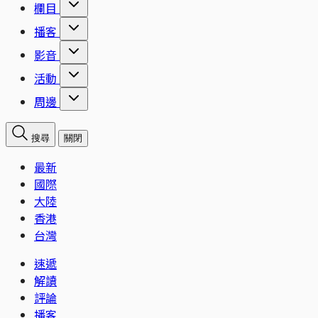
欄目
播客
影音
活動
周邊
搜尋
關閉
最新
國際
大陸
香港
台灣
速遞
解讀
評論
播客