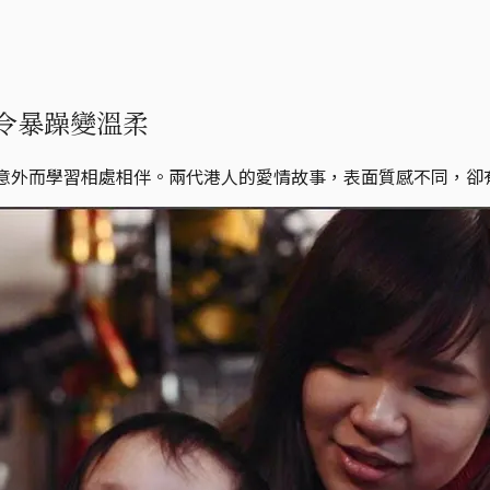
令暴躁變溫柔
因意外而學習相處相伴。兩代港人的愛情故事，表面質感不同，卻