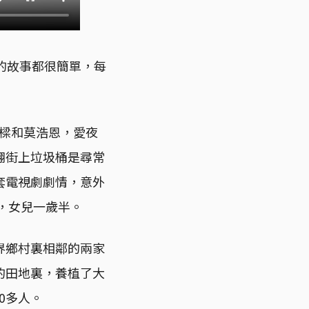
的故事都很簡單，每
家樑和莫浩恩，愛夜
翻街上垃圾桶是尋常
套電視劇劇情，意外
，女兒一歲半。
界鄉村裏相鄰的兩家
的田地裏，養植了大
0多人。