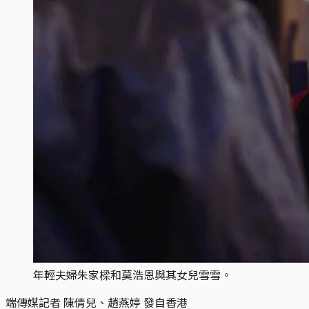
年輕夫婦朱家樑和莫浩恩與其女兒雪雪。
端傳媒記者 陳倩兒、趙燕婷 發自香港