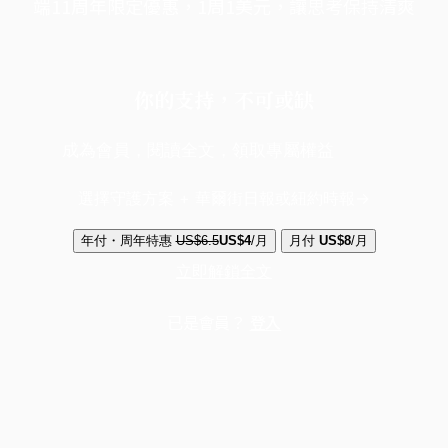
端11周年限定優惠，1周1美元，讓思考保持清爽
你的支持，不可或缺
成為會員，閱讀全文，領取專屬權益
選擇守護方案 + 華爾街日報或紐約時報
年付・周年特惠
US$6.5
US$4
/月
月付
US$8
/月
立即解鎖全文
已是會員？
登入