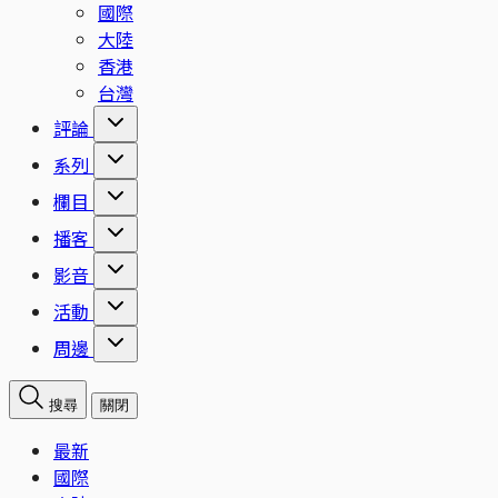
國際
大陸
香港
台灣
評論
系列
欄目
播客
影音
活動
周邊
搜尋
關閉
最新
國際