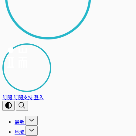
訂閱
訂閱支持
登入
最新
地域