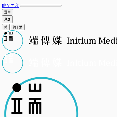
跳至內容
選單
简
简
|
繁