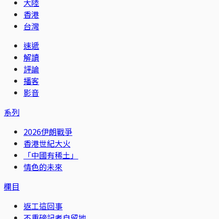
大陸
香港
台灣
速遞
解讀
評論
播客
影音
系列
2026伊朗戰爭
香港世紀大火
「中國有稀土」
情色的未來
欄目
返工這回事
不重磅記者自留地