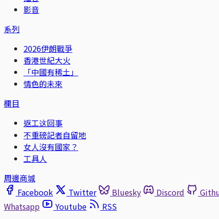
影音
系列
2026伊朗戰爭
香港世紀大火
「中國有稀土」
情色的未來
欄目
返工这回事
不重磅記者自留地
女人沒有國家？
工具人
周邊商城
Facebook
Twitter
Bluesky
Discord
Gith
Whatsapp
Youtube
RSS