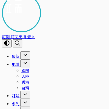
訂閱
訂閱支持
登入
最新
地域
國際
大陸
香港
台灣
評論
系列