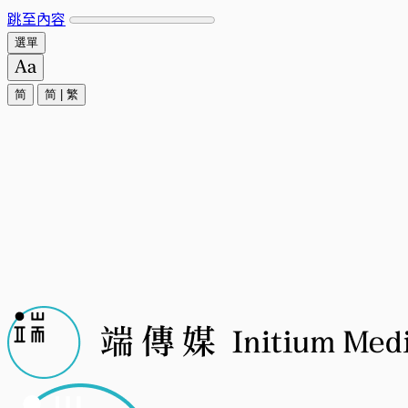
跳至內容
選單
简
简
|
繁