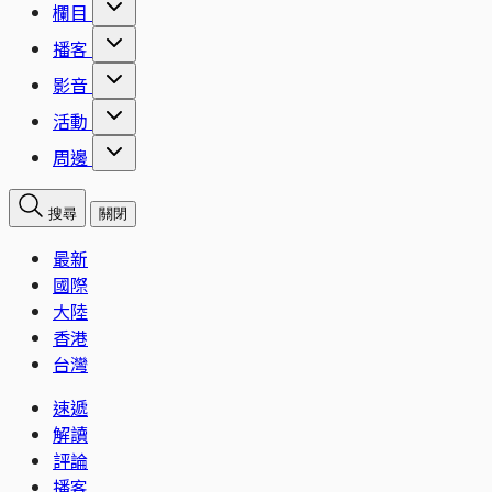
欄目
播客
影音
活動
周邊
搜尋
關閉
最新
國際
大陸
香港
台灣
速遞
解讀
評論
播客