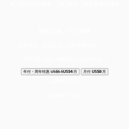
端11周年限定優惠，1周1美元，讓思考保持清爽
你的支持，不可或缺
成為會員，閱讀全文，領取專屬權益
選擇守護方案 + 華爾街日報或紐約時報
年付・周年特惠
US$6.5
US$4
/月
月付
US$8
/月
立即解鎖全文
已是會員？
登入