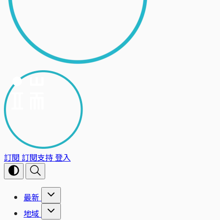
訂閱
訂閱支持
登入
最新
地域