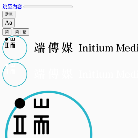
跳至內容
選單
简
简
|
繁