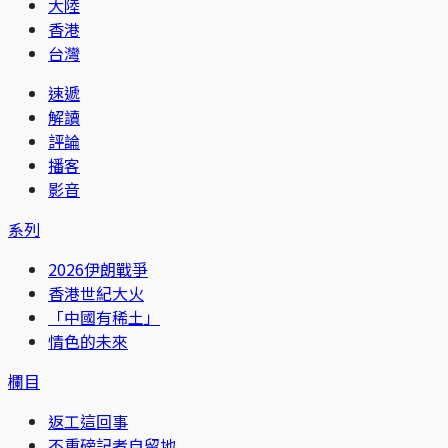
大陸
香港
台灣
速遞
解讀
評論
播客
影音
系列
2026伊朗戰爭
香港世紀大火
「中國有稀土」
情色的未來
欄目
返工這回事
不重磅記者自留地