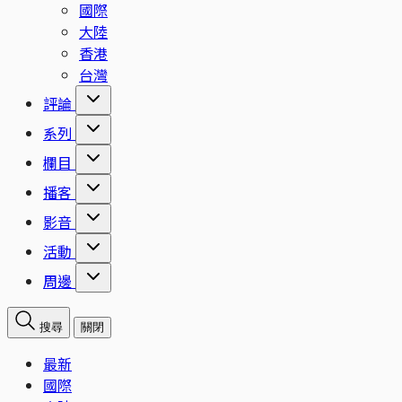
國際
大陸
香港
台灣
評論
系列
欄目
播客
影音
活動
周邊
搜尋
關閉
最新
國際