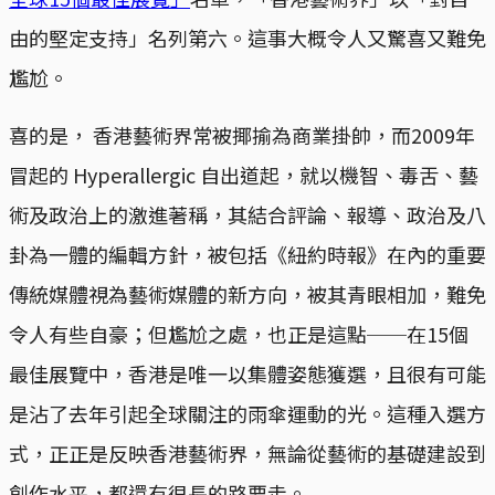
由的堅定支持」名列第六。這事大概令人又驚喜又難免
尷尬。
喜的是， 香港藝術界常被揶揄為商業掛帥，而2009年
冒起的 Hyperallergic 自出道起，就以機智、毒舌、藝
術及政治上的激進著稱，其結合評論、報導、政治及八
卦為一體的編輯方針，被包括《紐約時報》在內的重要
傳統媒體視為藝術媒體的新方向，被其青眼相加，難免
令人有些自豪；但尷尬之處，也正是這點──在15個
最佳展覽中，香港是唯一以集體姿態獲選，且很有可能
是沾了去年引起全球關注的雨傘運動的光。這種入選方
式，正正是反映香港藝術界，無論從藝術的基礎建設到
創作水平，都還有很長的路要走。