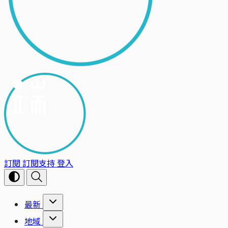
訂閱
訂閱支持
登入
最新
地域