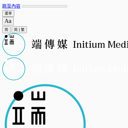
跳至內容
選單
简
简
|
繁