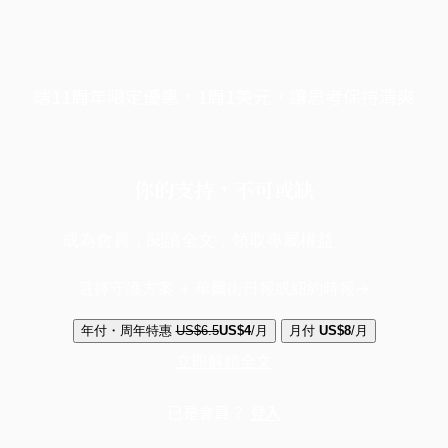
端11周年限定優惠，1周1美元，讓思考保持清爽
你的支持，不可或缺
成為會員，閱讀全文，領取專屬權益
選擇守護方案 + 華爾街日報或紐約時報
年付・周年特惠
US$6.5
US$4
/月
月付
US$8
/月
立即解鎖全文
已是會員？
登入