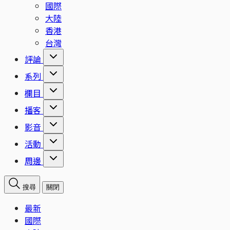
國際
大陸
香港
台灣
評論
系列
欄目
播客
影音
活動
周邊
搜尋
關閉
最新
國際