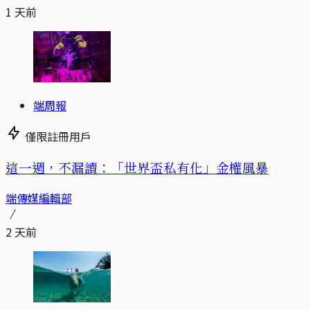
1 天前
端周報
僅限註冊用戶
這一週，不漏讀：「世界盃私有化」金權風暴
端傳媒編輯部
2 天前