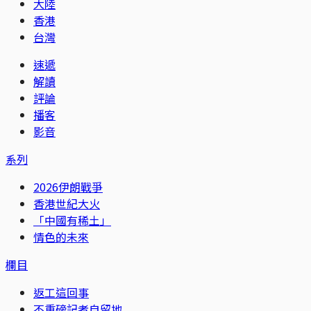
大陸
香港
台灣
速遞
解讀
評論
播客
影音
系列
2026伊朗戰爭
香港世紀大火
「中國有稀土」
情色的未來
欄目
返工這回事
不重磅記者自留地