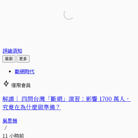
評論須知
最新
更多
斷網時代
僅限會員
解讀｜
四問台灣「斷網」演習：影響 1700 萬人，
究竟在為什麼做準備？
吳思薇
11 小時前