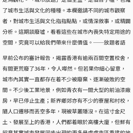
了城市生活與文化的種種。本欄邀請不同的城市觀察
者，對城市生活與文化指指點點，或情深敘事，或精闢
分析。這期談廢墟，看看這些在城市內喪失特定用途的
空間，究竟可以給我們帶來什麼價值。──放題者語
早前公布的審計報告，揭露香港有逾兩百間空置校舍，
有間更荒廢了36年，令人嘩然。但若果你細心留意，
城市內其實一直都存在着不少被廢棄、逐漸破敗的空
間。不少後工業地景，例如青衣有一間大型的前油漆廠
房，早已停止生產；新界鄉郊亦有不少的寮屋和村校，
隨人口遷移而丟空多年，現被草叢隱沒。在這寸金尺
土、發展至上的香港，人們都着眼於高樓大廈，但鮮有
留意其實城市發展同步出現的更多是處處市區重建的地