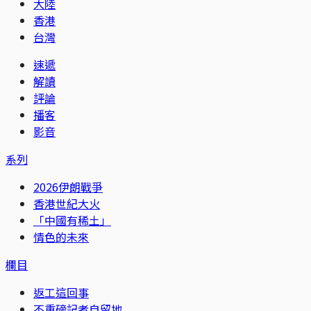
大陸
香港
台灣
速遞
解讀
評論
播客
影音
系列
2026伊朗戰爭
香港世紀大火
「中國有稀土」
情色的未來
欄目
返工這回事
不重磅記者自留地