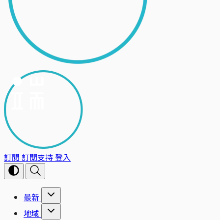
訂閱
訂閱支持
登入
最新
地域