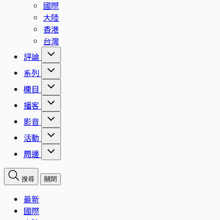
國際
大陸
香港
台灣
評論
系列
欄目
播客
影音
活動
周邊
搜尋
關閉
最新
國際