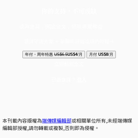
你的支持，不可或缺
成為會員，閱讀全文，領取專屬權益
選擇守護方案 + 華爾街日報或紐約時報
年付・周年特惠
US$6.5
US$4
/月
月付
US$8
/月
立即解鎖全文
已是會員？
登入
本刊載內容版權為
端傳媒編輯部
或相關單位所有,未經端傳媒
編輯部授權,請勿轉載或複製,否則即為侵權。