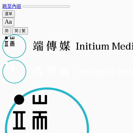
跳至內容
選單
简
简
|
繁