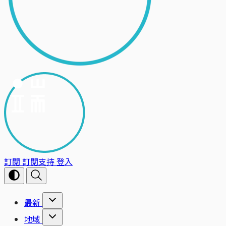
訂閱
訂閱支持
登入
最新
地域