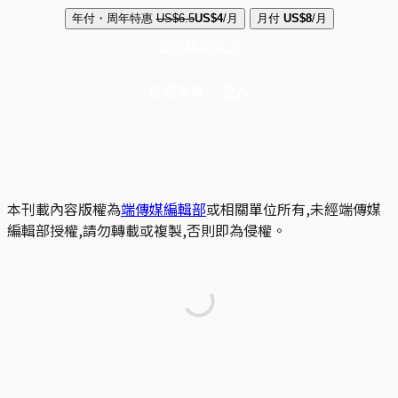
年付・周年特惠
US$6.5
US$4
/月
月付
US$8
/月
立即解鎖全文
已是會員？
登入
本刊載內容版權為
端傳媒編輯部
或相關單位所有,未經端傳媒
編輯部授權,請勿轉載或複製,否則即為侵權。