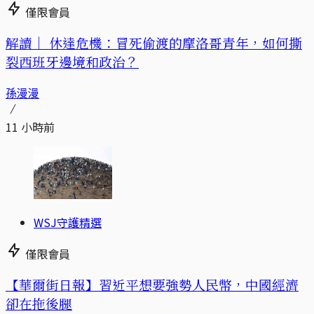
僅限會員
解讀｜
休達危機：冒死偷渡的摩洛哥青年，如何撕
裂西班牙邊境和政治？
孫漫漫
11 小時前
WSJ守護精選
僅限會員
【華爾街日報】習近平想要強勢人民幣，中國經濟
卻在拖後腿