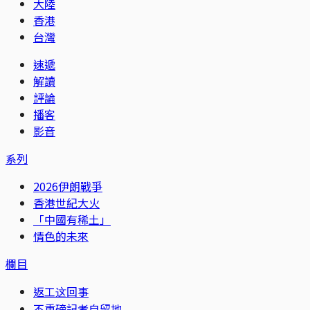
大陸
香港
台灣
速遞
解讀
評論
播客
影音
系列
2026伊朗戰爭
香港世紀大火
「中國有稀土」
情色的未來
欄目
返工这回事
不重磅記者自留地