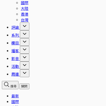
國際
大陸
香港
台灣
評論
系列
欄目
播客
影音
活動
周邊
搜尋
關閉
最新
國際