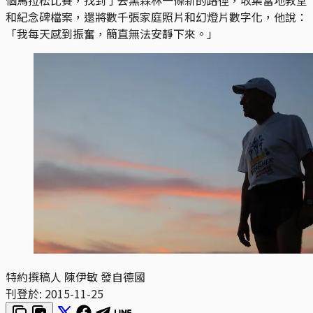
和紀念碑檔案，還將數千張家庭照片和幻燈片數字化，他說：
「我每天感到振奮，簡直無法安靜下來。」
特約撰稿人 陳伊敏 發自德國
刊登於:
2015-11-25