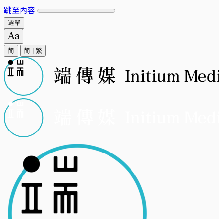
跳至內容
選單
简
简
|
繁