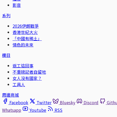
影音
系列
2026伊朗戰爭
香港世紀大火
「中國有稀土」
情色的未來
欄目
返工這回事
不重磅記者自留地
女人沒有國家？
工具人
周邊商城
Facebook
Twitter
Bluesky
Discord
Gith
Whatsapp
Youtube
RSS