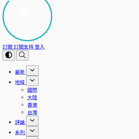
訂閱
訂閱支持
登入
最新
地域
國際
大陸
香港
台灣
評論
系列