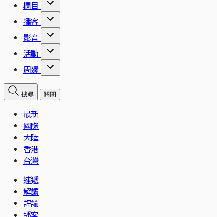
欄目
播客
影音
活動
周邊
搜尋
關閉
最新
國際
大陸
香港
台灣
速遞
解讀
評論
播客