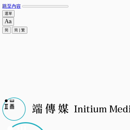
跳至內容
選單
简
简
|
繁