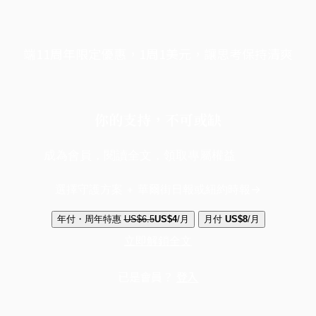
端11周年限定優惠，1周1美元，讓思考保持清爽
你的支持，不可或缺
成為會員，閱讀全文，領取專屬權益
選擇守護方案 + 華爾街日報或紐約時報
年付・周年特惠
US$6.5
US$4
/月
月付
US$8
/月
立即解鎖全文
已是會員？
登入