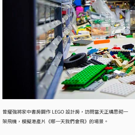
曾耀強將家中書房闢作 LEGO 設計房，訪問當天正構思砌一
架飛機，模擬港產片《哪一天我們會飛》的場景。