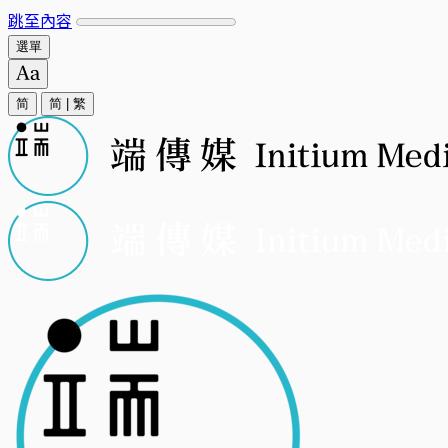
跳至內容
選單
简
简
|
繁