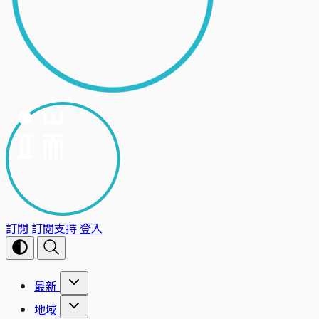
訂閱
訂閱支持
登入
最新
地域