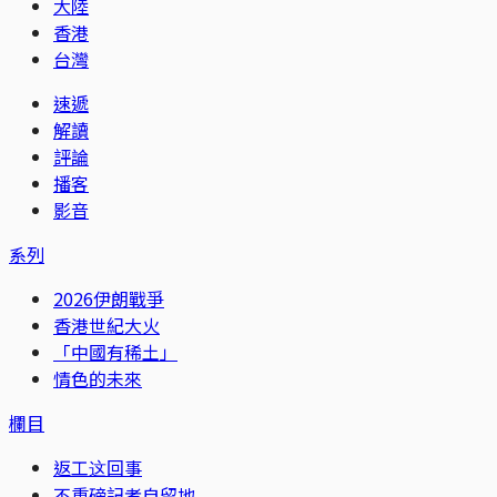
大陸
香港
台灣
速遞
解讀
評論
播客
影音
系列
2026伊朗戰爭
香港世紀大火
「中國有稀土」
情色的未來
欄目
返工这回事
不重磅記者自留地