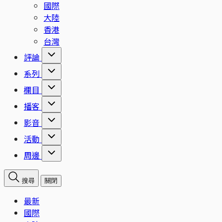
國際
大陸
香港
台灣
評論
系列
欄目
播客
影音
活動
周邊
搜尋
關閉
最新
國際