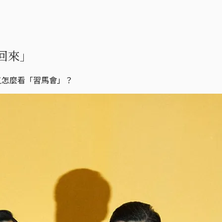
回來」
又怎麼看「習馬會」？