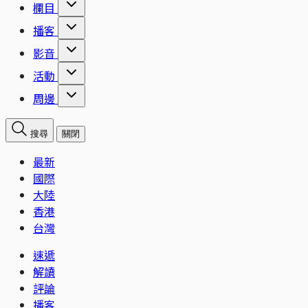
欄目
播客
影音
活動
周邊
搜尋
關閉
最新
國際
大陸
香港
台灣
速遞
解讀
評論
播客