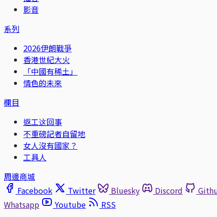
影音
系列
2026伊朗戰爭
香港世紀大火
「中國有稀土」
情色的未來
欄目
返工这回事
不重磅記者自留地
女人沒有國家？
工具人
周邊商城
Facebook
Twitter
Bluesky
Discord
Gith
Whatsapp
Youtube
RSS