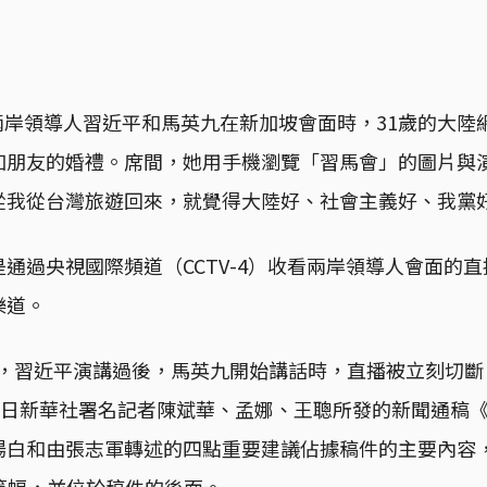
日，兩岸領導人習近平和馬英九在新加坡會面時，31歲的大
加朋友的婚禮。席間，她用手機瀏覽「習馬會」的圖片與
從我從台灣旅遊回來，就覺得大陸好、社會主義好、我黨
通過央視國際頻道（CCTV-4）收看兩岸領導人會面的
樂道。
中，習近平演講過後，馬英九開始講話時，直播被立刻切
月7日新華社署名記者陳斌華、孟娜、王聰所發的新聞通稿
場白和由張志軍轉述的四點重要建議佔據稿件的主要內容
篇幅，並位於稿件的後面。