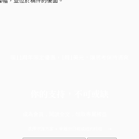
端11周年限定優惠，1周1美元，讓思考保持清爽
你的支持，不可或缺
成為會員，閱讀全文，領取專屬權益
選擇守護方案 + 華爾街日報或紐約時報