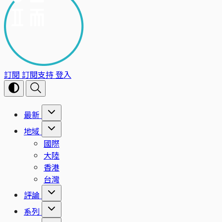
訂閱
訂閱支持
登入
最新
地域
國際
大陸
香港
台灣
評論
系列