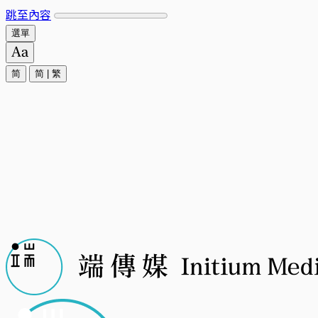
跳至內容
選單
简
简
|
繁