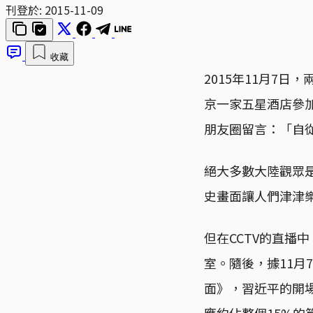
刊登於:
2015-11-09
收藏
2015年11月7
京一家五星酒店參
朋友圈留言：「自
絕大多數大陸觀眾是
史畫面讓人們津津
但在CCTV的直播
室。隨後，據11
面》，習近平的開
應約佔整個15%的