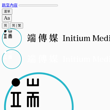
跳至內容
選單
简
简
|
繁