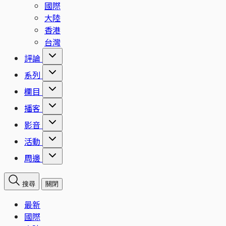
國際
大陸
香港
台灣
評論
系列
欄目
播客
影音
活動
周邊
搜尋
關閉
最新
國際