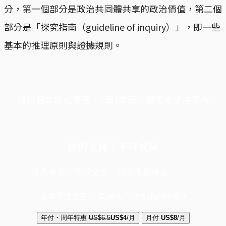
分，第一個部分是政治共同體共享的政治價值，第二個
部分是「探究指南（guideline of inquiry）」，即一些
基本的推理原則與證據規則。
端11周年限定優惠，1周1美元，讓思考保持清爽
你的支持，不可或缺
成為會員，閱讀全文，領取專屬權益
選擇守護方案 + 華爾街日報或紐約時報
年付・周年特惠
US$6.5
US$4
/月
月付
US$8
/月