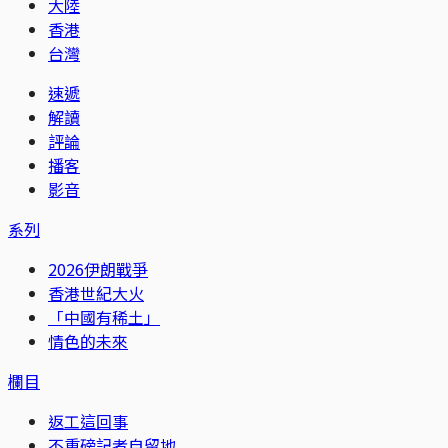
大陸
香港
台灣
速遞
解讀
評論
播客
影音
系列
2026伊朗戰爭
香港世紀大火
「中國有稀土」
情色的未來
欄目
返工這回事
不重磅記者自留地