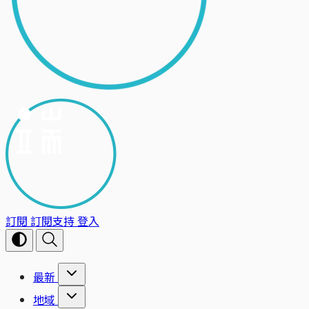
訂閱
訂閱支持
登入
最新
地域