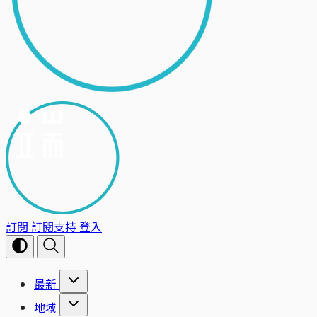
訂閱
訂閱支持
登入
最新
地域