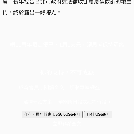
虞。長年控告台北市政府違法徵收卻屢屢遭敗訴的地主
們，終於露出一絲曙光。
端11周年限定優惠，1周1美元，讓思考保持清爽
你的支持，不可或缺
成為會員，閱讀全文，領取專屬權益
選擇守護方案 + 華爾街日報或紐約時報
年付・周年特惠
US$6.5
US$4
/月
月付
US$8
/月
立即解鎖全文