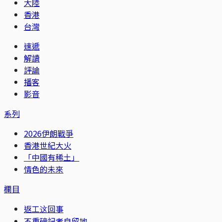
大陸
香港
台灣
速遞
解讀
評論
播客
影音
系列
2026伊朗戰爭
香港世紀大火
「中國有稀土」
情色的未來
欄目
返工这回事
不重磅記者自留地