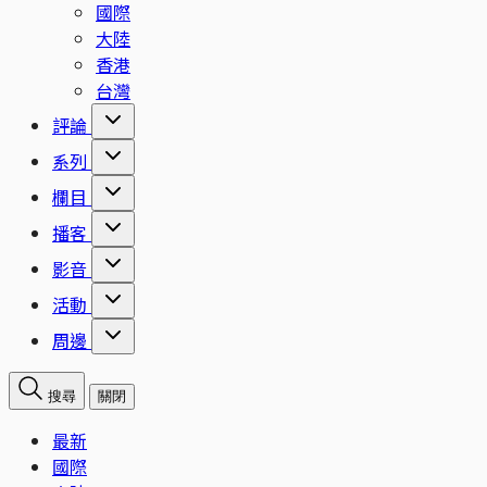
國際
大陸
香港
台灣
評論
系列
欄目
播客
影音
活動
周邊
搜尋
關閉
最新
國際