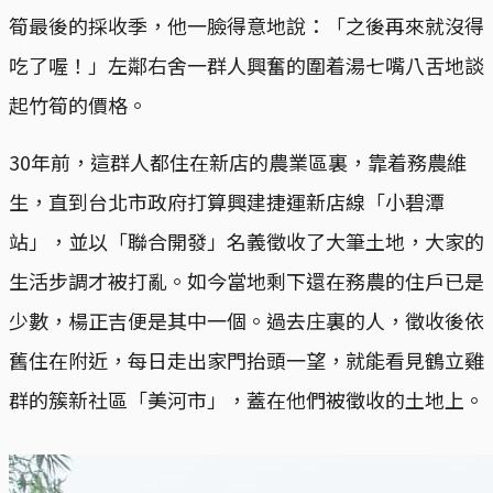
筍最後的採收季，他一臉得意地說：「之後再來就沒得
吃了喔！」左鄰右舍一群人興奮的圍着湯七嘴八舌地談
起竹筍的價格。
30年前，這群人都住在新店的農業區裏，靠着務農維
生，直到台北市政府打算興建捷運新店線「小碧潭
站」，並以「聯合開發」名義徵收了大筆土地，大家的
生活步調才被打亂。如今當地剩下還在務農的住戶已是
少數，楊正吉便是其中一個。過去庄裏的人，徵收後依
舊住在附近，每日走出家門抬頭一望，就能看見鶴立雞
群的簇新社區「美河市」，蓋在他們被徵收的土地上。