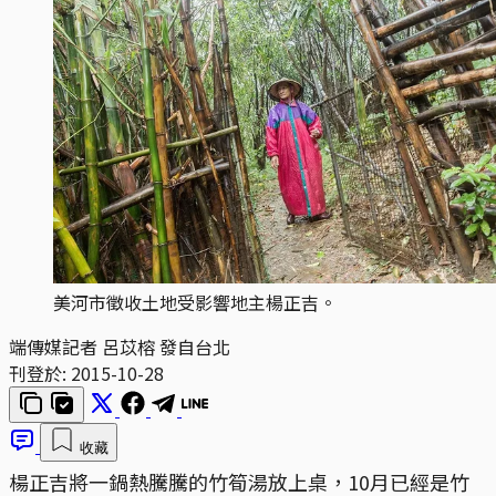
美河市徵收土地受影響地主楊正吉。
端傳媒記者 呂苡榕 發自台北
刊登於:
2015-10-28
收藏
楊正吉將一鍋熱騰騰的竹筍湯放上桌，10月已經是竹