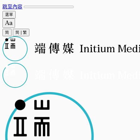
跳至內容
選單
简
简
|
繁