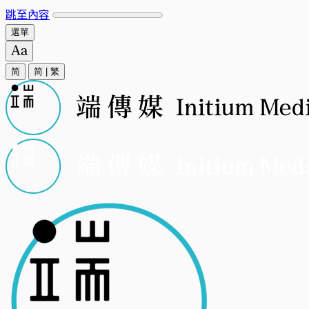
跳至內容
選單
简
简
|
繁