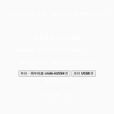
端11周年限定優惠，1周1美元，讓思考保持清爽
你的支持，不可或缺
成為會員，閱讀全文，領取專屬權益
選擇守護方案 + 華爾街日報或紐約時報
年付・周年特惠
US$6.5
US$4
/月
月付
US$8
/月
立即解鎖全文
已是會員？
登入