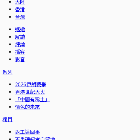
大陸
香港
台灣
速遞
解讀
評論
播客
影音
系列
2026伊朗戰爭
香港世紀大火
「中國有稀土」
情色的未來
欄目
返工這回事
不重磅記者自留地