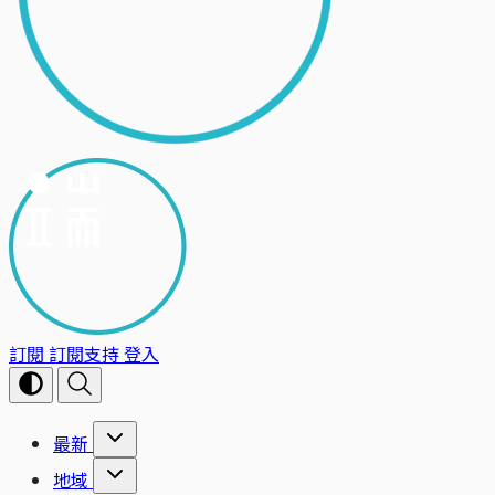
訂閱
訂閱支持
登入
最新
地域