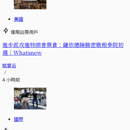
美國
僅限註冊用戶
進步派攻進特朗普票倉：薩依德險勝密歇根參院初
選｜Whatsnew
姚拏云
4 小時前
國際