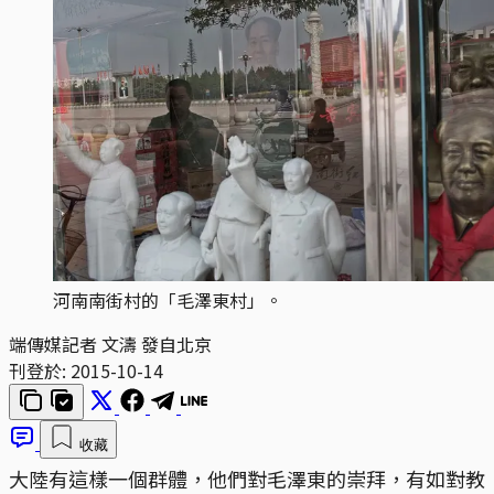
河南南街村的「毛澤東村」。
端傳媒記者 文濤 發自北京
刊登於:
2015-10-14
收藏
大陸有這樣一個群體，他們對毛澤東的崇拜，有如對教