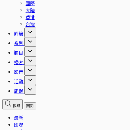
國際
大陸
香港
台灣
評論
系列
欄目
播客
影音
活動
周邊
搜尋
關閉
最新
國際