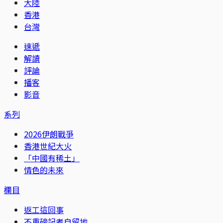
大陸
香港
台灣
速遞
解讀
評論
播客
影音
系列
2026伊朗戰爭
香港世紀大火
「中國有稀土」
情色的未來
欄目
返工這回事
不重磅記者自留地