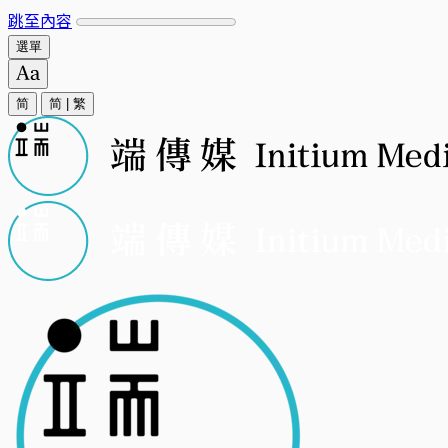
跳至內容
選單
简
简
|
繁