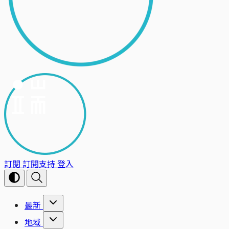
訂閱
訂閱支持
登入
最新
地域