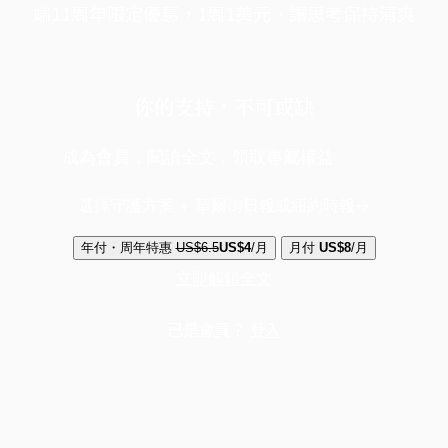
端11周年限定優惠，1周1美元，讓思考保持清爽
你的支持，不可或缺
成為會員，閱讀全文，領取專屬權益
選擇守護方案 + 華爾街日報或紐約時報
年付・周年特惠
US$6.5
US$4
/月
月付
US$8
/月
立即解鎖全文
已是會員？
登入