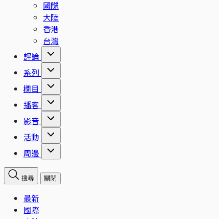
國際
大陸
香港
台灣
評論
系列
欄目
播客
影音
活動
周邊
搜尋
關閉
最新
國際