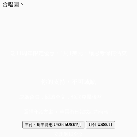
合唱團。
端11周年限定優惠，1周1美元，讓思考保持清爽
你的支持，不可或缺
成為會員，閱讀全文，領取專屬權益
選擇守護方案 + 華爾街日報或紐約時報
年付・周年特惠
US$6.5
US$4
/月
月付
US$8
/月
立即解鎖全文