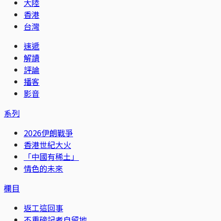
大陸
香港
台灣
速遞
解讀
評論
播客
影音
系列
2026伊朗戰爭
香港世紀大火
「中國有稀土」
情色的未來
欄目
返工這回事
不重磅記者自留地