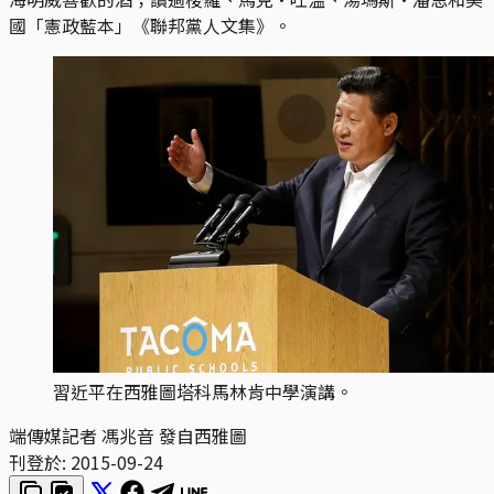
國「憲政藍本」《聯邦黨人文集》。
習近平在西雅圖塔科馬林肯中學演講。
端傳媒記者 馮兆音 發自西雅圖
刊登於:
2015-09-24