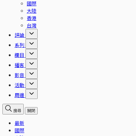
國際
大陸
香港
台灣
評論
系列
欄目
播客
影音
活動
周邊
搜尋
關閉
最新
國際