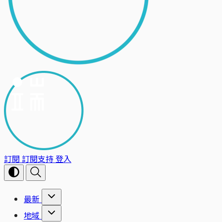
訂閱
訂閱支持
登入
最新
地域