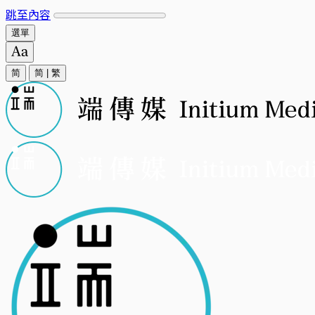
跳至內容
選單
简
简
|
繁