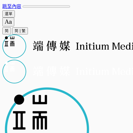
跳至內容
選單
简
简
|
繁