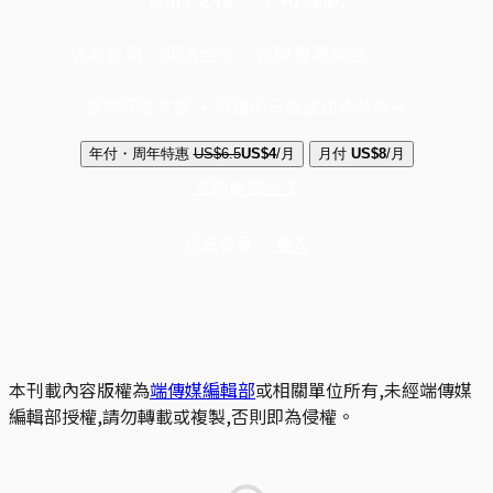
成為會員，閱讀全文，領取專屬權益
選擇守護方案 + 華爾街日報或紐約時報
年付・周年特惠
US$6.5
US$4
/月
月付
US$8
/月
立即解鎖全文
已是會員？
登入
本刊載內容版權為
端傳媒編輯部
或相關單位所有,未經端傳媒
編輯部授權,請勿轉載或複製,否則即為侵權。