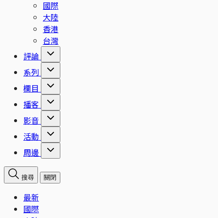
國際
大陸
香港
台灣
評論
系列
欄目
播客
影音
活動
周邊
搜尋
關閉
最新
國際