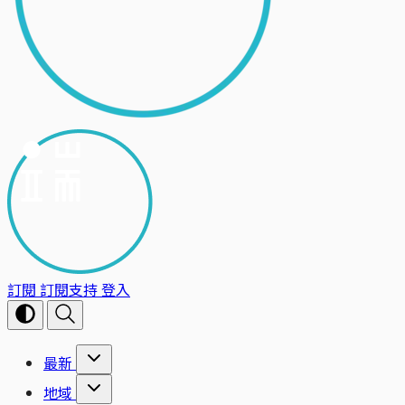
訂閱
訂閱支持
登入
最新
地域