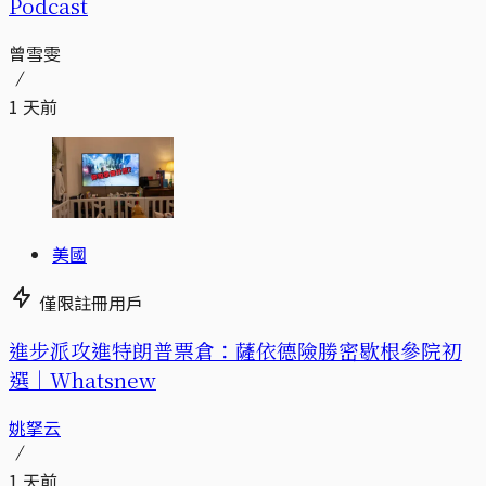
Podcast
曾雪雯
1 天前
美國
僅限註冊用戶
進步派攻進特朗普票倉：薩依德險勝密歇根參院初
選｜Whatsnew
姚拏云
1 天前