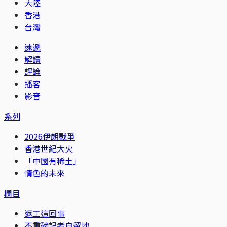
大陸
香港
台灣
速遞
解讀
評論
播客
影音
系列
2026伊朗戰爭
香港世紀大火
「中國有稀土」
情色的未來
欄目
返工這回事
不重磅記者自留地