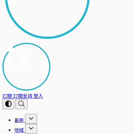
訂閱
訂閱支持
登入
最新
地域