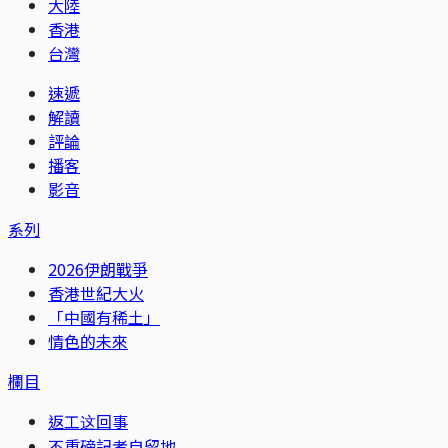
大陸
香港
台灣
速遞
解讀
評論
播客
影音
系列
2026伊朗戰爭
香港世紀大火
「中國有稀土」
情色的未來
欄目
返工这回事
不重磅記者自留地