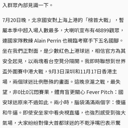
入群眾內部見識一下。
7月20日晚，北京國安對上海上港的「榜首大戰」，暫
屬本季中超入場人數最多，大喇叭宣布有48899觀眾，
連國家隊教練 Alain Perrin 也親臨考察手下五名國腳。
坐在我們正對面，是少數紅色上港球迷，相信官方為其
安全起見，以兩塊看台空凳分隔開。我即時聯想到世界
盃外圍賽中港大戰，9月3日深圳和11月17日香港主
場，兩個球迷比例懸殊的畫面。這晚京滬之戰，最失
望，非0比0沉悶賽果，體育盲更關心 Fever Pitch：國
安球迷原來不過如此。兩小時，腦袋滿滿兩個字：傻逼
和牛逼。即使安坐家中看央視直播，也強烈感受到強大
氣場，大家紛紛對偉大首都球迷的不乾淨嘴巴表示驚