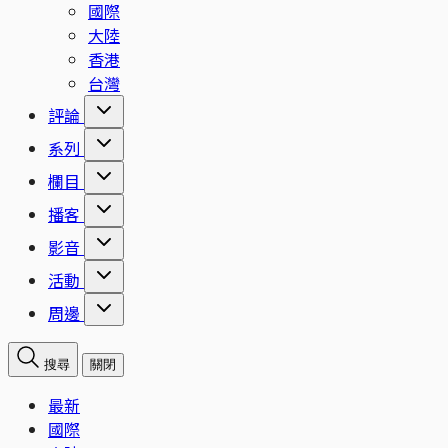
國際
大陸
香港
台灣
評論
系列
欄目
播客
影音
活動
周邊
搜尋
關閉
最新
國際