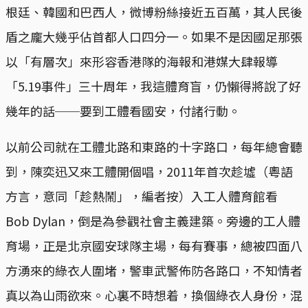
根廷、韓國和巴西人，微博粉絲接近五百萬，其人民後
盾之龐大幾乎佔首都人口四分一。如果不是因國足那張
以「有層次」來形容香港隊的海報和港媒大肆報導
「5.19事件」三十周年，我這體育盲，仍懶得將說了好
幾年的話──要到工體看國安，付諸行動。
以前公司就在工體北路和東路的十字路口，每年總會聽
到，陳奕迅又來工體開個唱，2011年首次趁墟（粵語
方言，意同「趁熱鬧」，編者按）入工人體育館看
Bob Dylan，倒是為參觀社會主義建築。旁邊的工人體
育場，正是北京國安球隊主場，每有賽事，總被四面八
方湧來的綠衣人圍堵，警車武警佈防各路口，不知情者
真以為山雨欲來。心裏不時想着，換個綠衣人身份，混