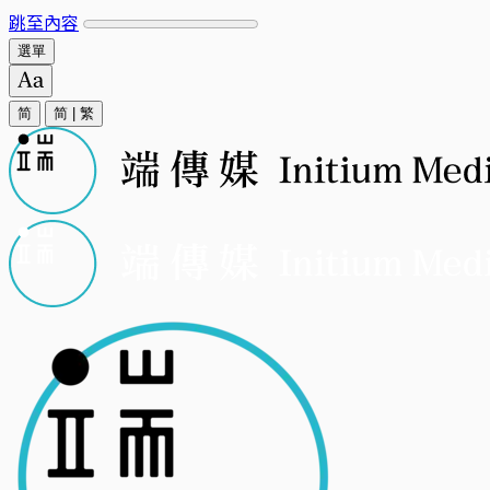
跳至內容
選單
简
简
|
繁