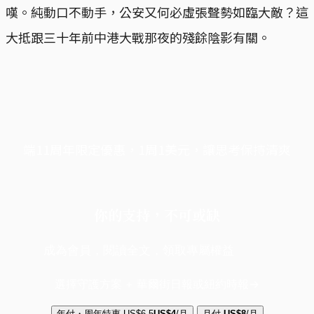
嘆。純動口不動手，公安又何必虛張聲勢如臨大敵？這
大抵跟三十年前中港大戰那夜的殘餘陰影有關。
端11周年限定優惠，1周1美元，讓思考保持清爽
你的支持，不可或缺
成為會員，閱讀全文，領取專屬權益
選擇守護方案 + 華爾街日報或紐約時報
年付・周年特惠
US$6.5
US$4
/月
月付
US$8
/月