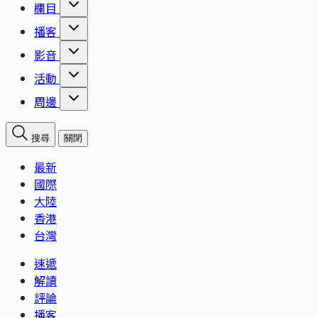
欄目
播客
影音
活動
周邊
搜尋
關閉
最新
國際
大陸
香港
台灣
速遞
解讀
評論
播客