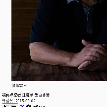
侯萬雲。
端傳媒記者 鍾耀華 發自香港
刊登於:
2015-09-02