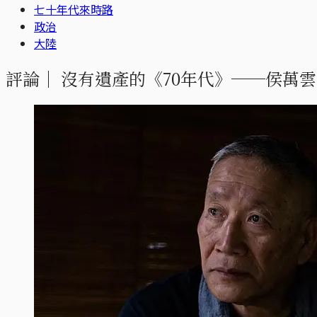
七十年代來時路
政治
大陸
評論｜
沒有遺產的《70年代》──侯萬