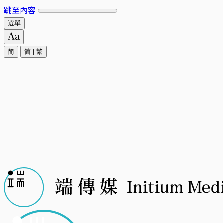
跳至內容
選單
简
简
|
繁