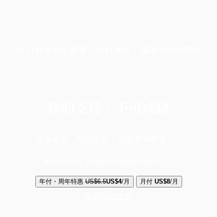
端11周年限定優惠，1周1美元，讓思考保持清爽
你的支持，不可或缺
成為會員，閱讀全文，領取專屬權益
選擇守護方案 + 華爾街日報或紐約時報
年付・周年特惠
US$6.5
US$4
/月
月付
US$8
/月
立即解鎖全文