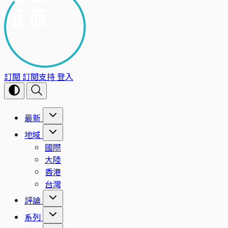
訂閱
訂閱支持
登入
最新
地域
國際
大陸
香港
台灣
評論
系列