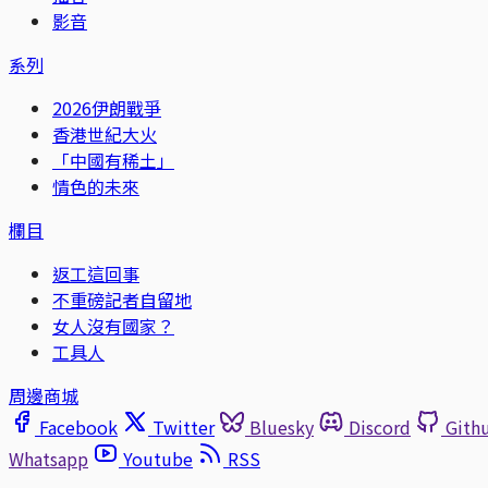
影音
系列
2026伊朗戰爭
香港世紀大火
「中國有稀土」
情色的未來
欄目
返工這回事
不重磅記者自留地
女人沒有國家？
工具人
周邊商城
Facebook
Twitter
Bluesky
Discord
Gith
Whatsapp
Youtube
RSS