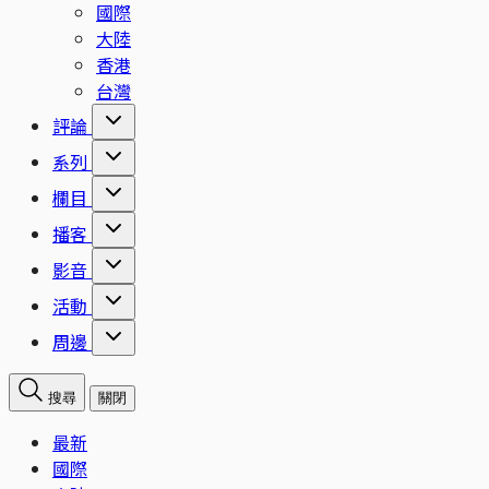
國際
大陸
香港
台灣
評論
系列
欄目
播客
影音
活動
周邊
搜尋
關閉
最新
國際