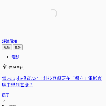
評論須知
最新
更多
電影
僅限會員
當Google投資A24：科技巨頭要在「獨立」電影廠
牌中得到甚麼？
辰子