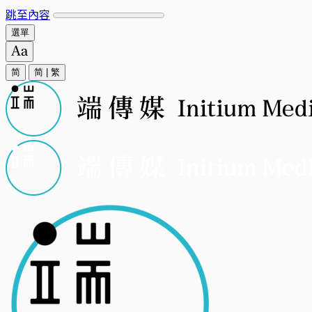
跳至內容
選單
简
简
|
繁