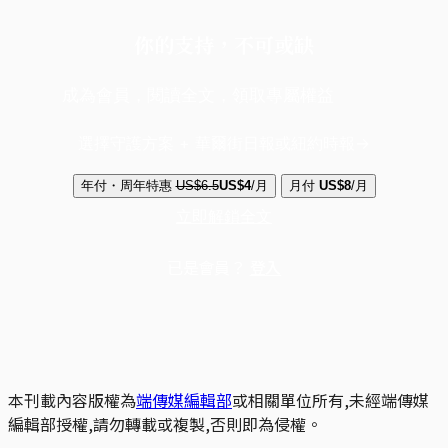
你的支持，不可或缺
成為會員，閱讀全文，領取專屬權益
選擇守護方案 + 華爾街日報或紐約時報
年付・周年特惠
US$6.5
US$4
/月
月付
US$8
/月
立即解鎖全文
已是會員？
登入
本刊載內容版權為
端傳媒編輯部
或相關單位所有,未經端傳媒
編輯部授權,請勿轉載或複製,否則即為侵權。