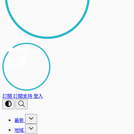
訂閱
訂閱支持
登入
最新
地域