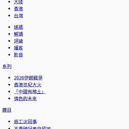
大陸
香港
台灣
速遞
解讀
評論
播客
影音
系列
2026伊朗戰爭
香港世紀大火
「中國有稀土」
情色的未來
欄目
返工这回事
不重磅記者自留地