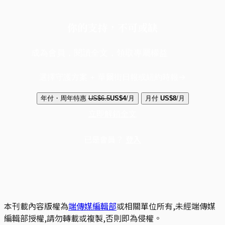
你的支持，不可或缺
成為會員，閱讀全文，領取專屬權益
選擇守護方案 + 華爾街日報或紐約時報
年付・周年特惠
US$6.5
US$4
/月
月付
US$8
/月
立即解鎖全文
已是會員？
登入
本刊載內容版權為
端傳媒編輯部
或相關單位所有,未經端傳媒
編輯部授權,請勿轉載或複製,否則即為侵權。