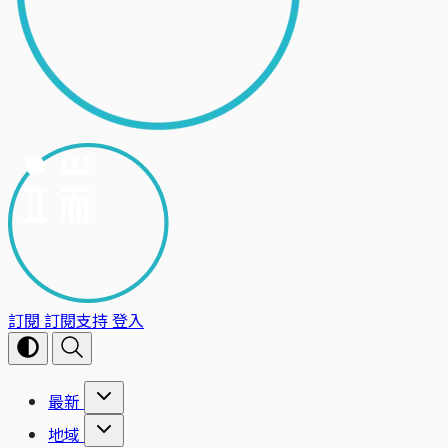
訂閱
訂閱支持
登入
最新
地域