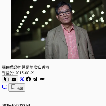
端傳媒記者 鍾耀華 發自香港
刊登於:
2015-08-21
收藏
被扼殺的家國