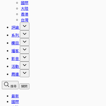
國際
大陸
香港
台灣
評論
系列
欄目
播客
影音
活動
周邊
搜尋
關閉
最新
國際