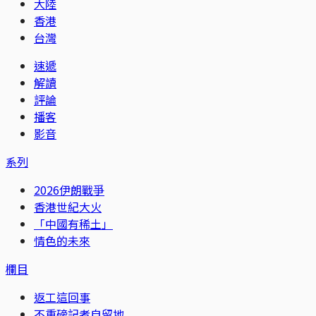
大陸
香港
台灣
速遞
解讀
評論
播客
影音
系列
2026伊朗戰爭
香港世紀大火
「中國有稀土」
情色的未來
欄目
返工這回事
不重磅記者自留地