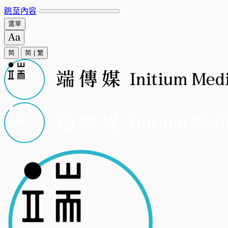
跳至內容
選單
简
简
|
繁