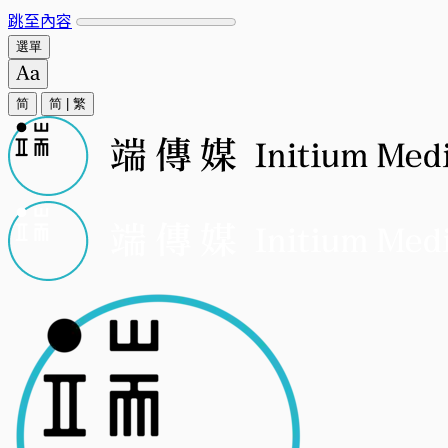
跳至內容
選單
简
简
|
繁