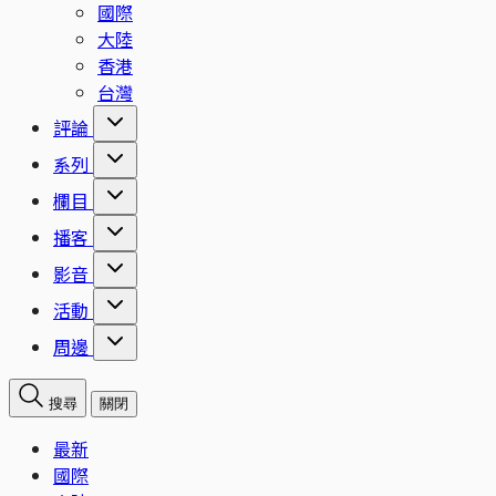
國際
大陸
香港
台灣
評論
系列
欄目
播客
影音
活動
周邊
搜尋
關閉
最新
國際