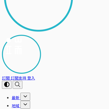
訂閱
訂閱支持
登入
最新
地域