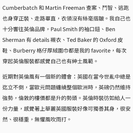
Cumberbatch 和 Martin Freeman 查案、鬥智、逃跑
也身穿正裝、走路畢直，衣領沒有絲毫摺皺。我自己也
十分響往英倫品牌，Paul Smith 的袖口鈕、Ben
Sherman 有 details 襯衣、Ted Baker 的 Oxford 皮
鞋、Burberry 格仔厚絨圍巾都是我的 favorite，每次
穿起英倫服裝都感覺自己也有紳士風範。
近期對英倫風有一個新的體會：英國在當今世亂中總是
迄立不倒，當歐元問題纏繞整個歐洲時，英磅仍然維持
強勢，倫敦的樓價都是升的勢頭。英倫時裝彷如給人一
份力量，感覺著上華麗英國服裝好像可獨善其身，很安
然、很穩重，無懼風吹雨打。