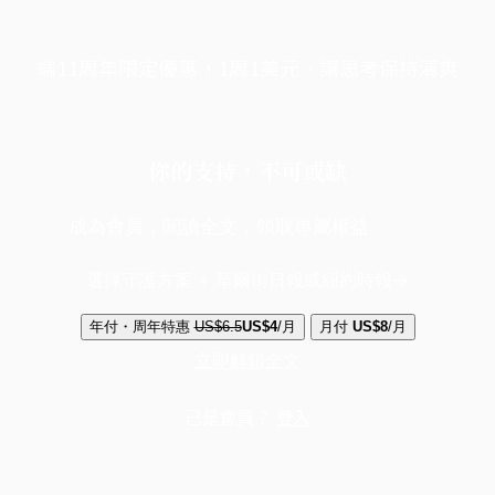
端11周年限定優惠，1周1美元，讓思考保持清爽
你的支持，不可或缺
成為會員，閱讀全文，領取專屬權益
選擇守護方案 + 華爾街日報或紐約時報
年付・周年特惠
US$6.5
US$4
/月
月付
US$8
/月
立即解鎖全文
已是會員？
登入