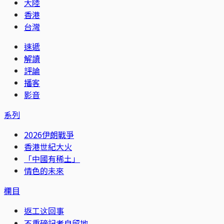
大陸
香港
台灣
速遞
解讀
評論
播客
影音
系列
2026伊朗戰爭
香港世紀大火
「中國有稀土」
情色的未來
欄目
返工这回事
不重磅記者自留地