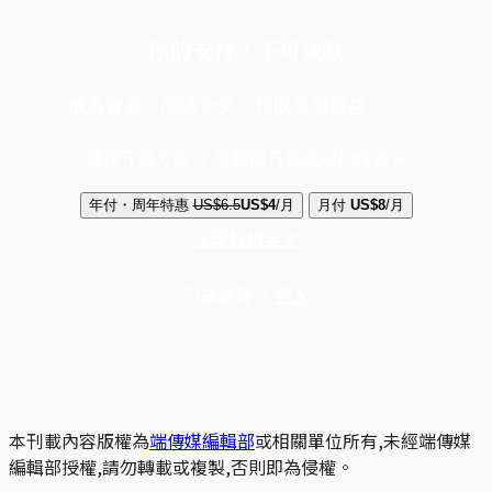
你的支持，不可或缺
成為會員，閱讀全文，領取專屬權益
選擇守護方案 + 華爾街日報或紐約時報
年付・周年特惠
US$6.5
US$4
/月
月付
US$8
/月
立即解鎖全文
已是會員？
登入
本刊載內容版權為
端傳媒編輯部
或相關單位所有,未經端傳媒
編輯部授權,請勿轉載或複製,否則即為侵權。