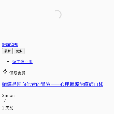
評論須知
最新
更多
返工這回事
僅限會員
輔導是迎向他者的冒險——心理輔導治療師自述
Simon
1 天前