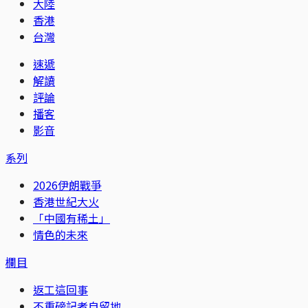
大陸
香港
台灣
速遞
解讀
評論
播客
影音
系列
2026伊朗戰爭
香港世紀大火
「中國有稀土」
情色的未來
欄目
返工這回事
不重磅記者自留地