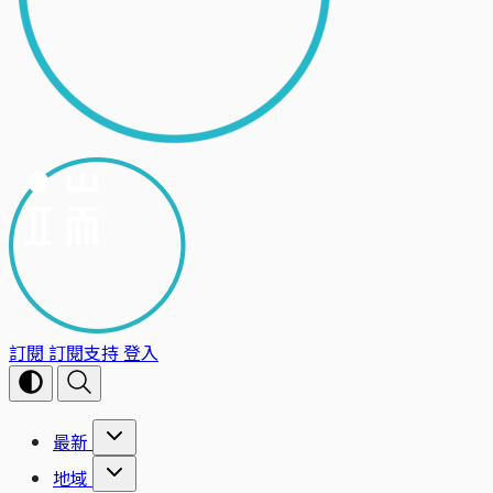
訂閱
訂閱支持
登入
最新
地域