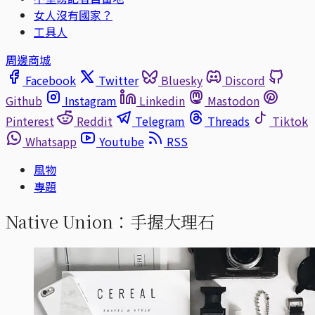
女人沒有國家？
工具人
周邊商城
Facebook
Twitter
Bluesky
Discord
Github
Instagram
Linkedin
Mastodon
Pinterest
Reddit
Telegram
Threads
Tiktok
Whatsapp
Youtube
RSS
風物
專題
Native Union：手握大理石