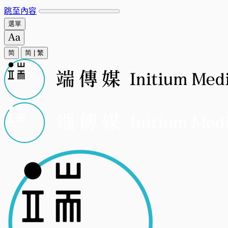
跳至內容
選單
简
简
|
繁