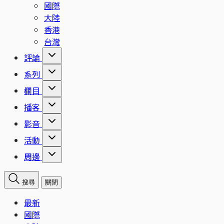
國際
大陸
香港
台灣
評論
系列
欄目
播客
影音
活動
周邊
搜尋
關閉
最新
國際