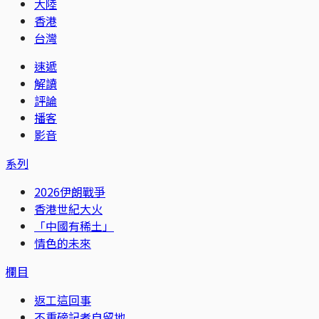
大陸
香港
台灣
速遞
解讀
評論
播客
影音
系列
2026伊朗戰爭
香港世紀大火
「中國有稀土」
情色的未來
欄目
返工這回事
不重磅記者自留地