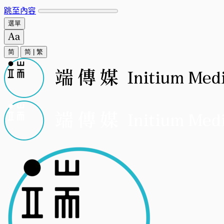
跳至內容
選單
简
简
|
繁