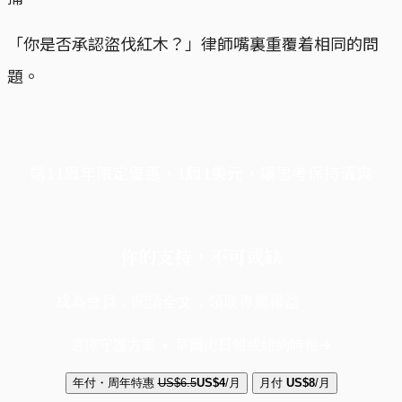
「你是否承認盜伐紅木？」律師嘴裏重覆着相同的問
題。
端11周年限定優惠，1周1美元，讓思考保持清爽
你的支持，不可或缺
成為會員，閱讀全文，領取專屬權益
選擇守護方案 + 華爾街日報或紐約時報
年付・周年特惠
US$6.5
US$4
/月
月付
US$8
/月