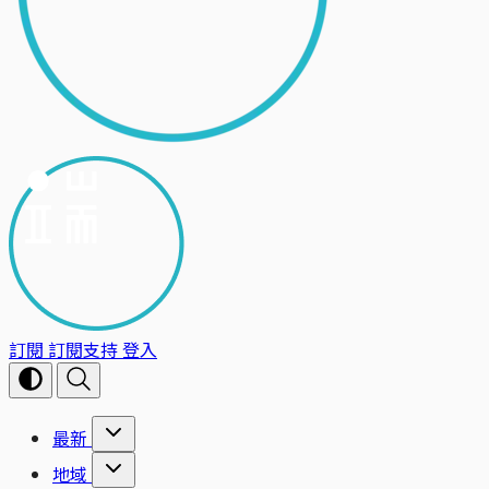
訂閱
訂閱支持
登入
最新
地域