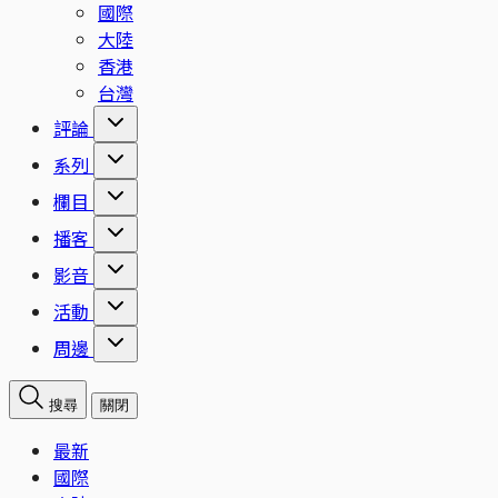
國際
大陸
香港
台灣
評論
系列
欄目
播客
影音
活動
周邊
搜尋
關閉
最新
國際