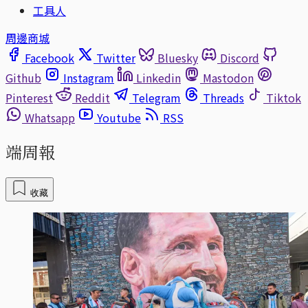
工具人
周邊商城
Facebook
Twitter
Bluesky
Discord
Github
Instagram
Linkedin
Mastodon
Pinterest
Reddit
Telegram
Threads
Tiktok
Whatsapp
Youtube
RSS
端周報
收藏