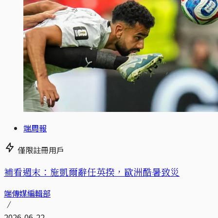
端周報
僅限註冊用戶
補看週末：施凱爾辭任英揆，歐洲酷暑致災
端傳媒編輯部
2026-06-22