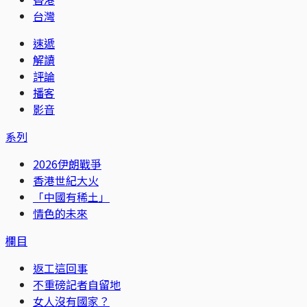
台灣
速遞
解讀
評論
播客
影音
系列
2026伊朗戰爭
香港世紀大火
「中國有稀土」
情色的未來
欄目
返工這回事
不重磅記者自留地
女人沒有國家？