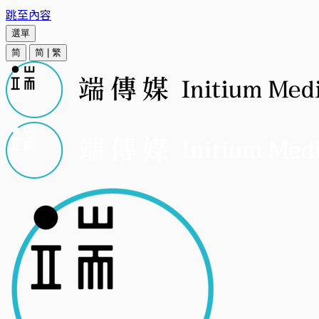
跳至內容
選單
简
简
|
繁