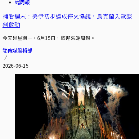
端周報
補看週末：美伊初步達成停火協議，烏克蘭入歐談
判啟動
今天是星期一，6月15日，歡迎來端周報。
端傳媒編輯部
2026-06-15