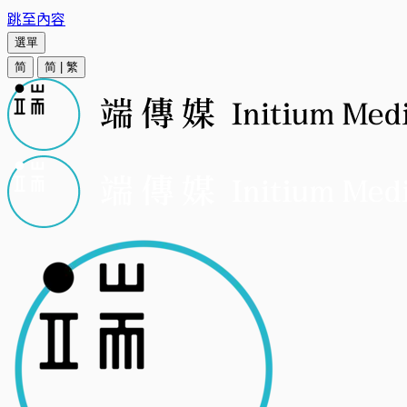
跳至內容
選單
简
简
|
繁