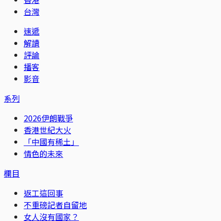
台灣
速遞
解讀
評論
播客
影音
系列
2026伊朗戰爭
香港世紀大火
「中國有稀土」
情色的未來
欄目
返工這回事
不重磅記者自留地
女人沒有國家？