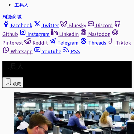
工具人
周邊商城
Facebook
Twitter
Bluesky
Discord
Github
Instagram
Linkedin
Mastodon
Pinterest
Reddit
Telegram
Threads
Tiktok
Whatsapp
Youtube
RSS
工具人
收藏