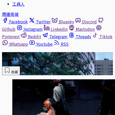
工具人
周邊商城
Facebook
Twitter
Bluesky
Discord
Github
Instagram
Linkedin
Mastodon
Pinterest
Reddit
Telegram
Threads
Tiktok
Whatsapp
Youtube
RSS
台灣疫情
收藏