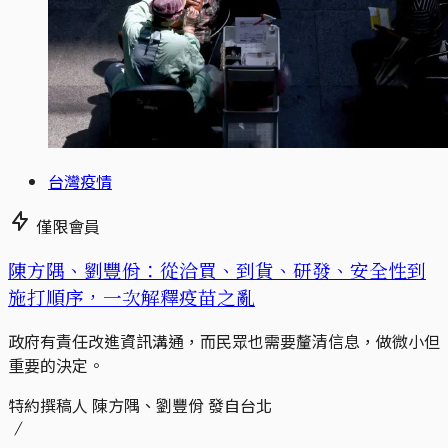
台灣疫情
僅限會員
陳方隅、劉豐佾：從洽買、到貨、研發、安全性到
施打順序，一次解釋疫苗之亂
政府有責任改進資訊溝通，而民眾也需要釐清信息，做微小但
重要的決定。
特約撰稿人 陳方隅、劉豐佾 發自台北