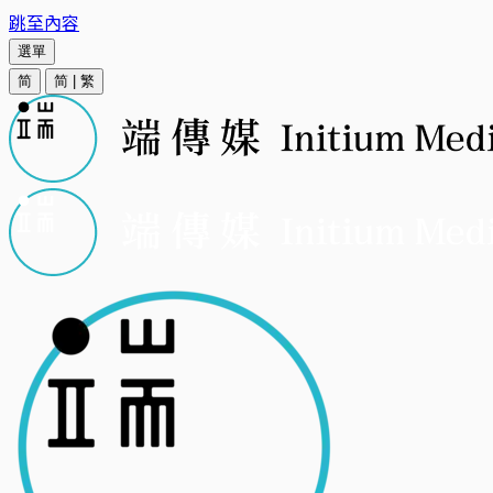
跳至內容
選單
简
简
|
繁