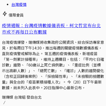
台灣疫情
僅限會員
疫情週報：台灣疫情數據儀表板，柯文哲宣布台北
市或不再每日公布數據
台灣疫情爆發，端傳媒將收集政府公開資訊、綜合採訪專家意
見，於每周日下午14:30，推出每週的關鍵疫情數據儀表板，
直到疫情警戒解除為止。 第五週的疫情儀表板，新增疫苗
「第一劑累計接種率」，維持上週欄目，包括：「平均七日確
診數」趨勢、「60歲以上死亡病例數」、「重症比例（並標
示出高齡人數）」、「總死亡數」、「確診」人數的趨勢變化
（含校正回歸後案例）、「採檢陽性率」、「未檢驗的檢體數
量」與全台的「疫苗累積接種人次」。 今（20）日下午最新
數據，尚未列入此表中。20日指揮中心最新公布，
端傳媒 台灣組 發自台北