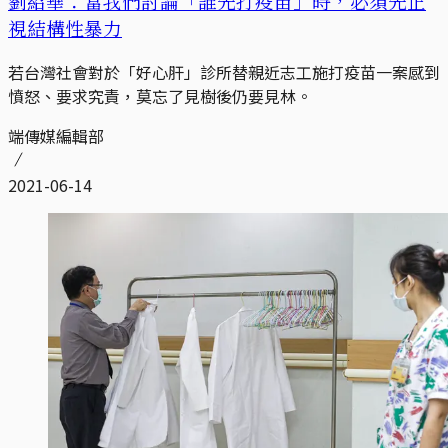
劉紹華：當我們討論「誰先打疫苗」時，必須先正
視結構性暴力
若台灣社會對於「好心肝」診所替親近志工施打疫苗一案感到
憤怒、要求究責，莫忘了見樹後仍要見林。
端傳媒編輯部
2021-06-14