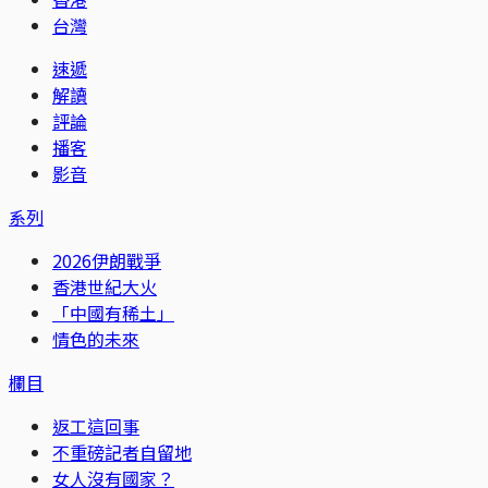
台灣
速遞
解讀
評論
播客
影音
系列
2026伊朗戰爭
香港世紀大火
「中國有稀土」
情色的未來
欄目
返工這回事
不重磅記者自留地
女人沒有國家？