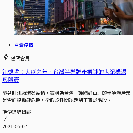
台灣疫情
僅限會員
江懷哲：大疫之年，台灣半導體產業鏈的世紀機遇
與隱憂
隨著封測廠爆發疫情，被稱為台灣「護國群山」的半導體產業
是否面臨斷鏈危機，從假設性問題走到了實戰階段。
端傳媒編輯部
2021-06-07