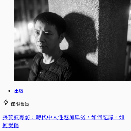
出版
僅限會員
張贊波專訪：時代中人性越加卑劣，如何記錄，如
何受傷