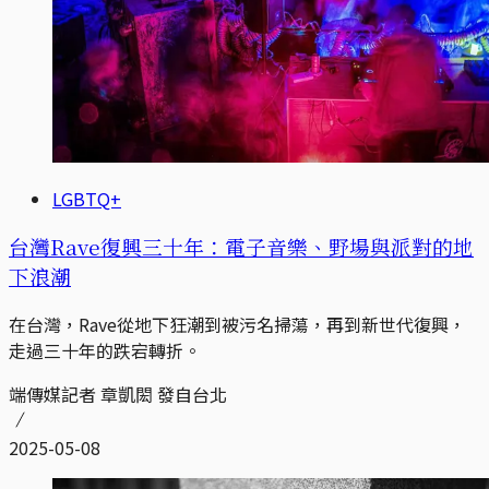
LGBTQ+
台灣Rave復興三十年：電子音樂、野場與派對的地
下浪潮
在台灣，Rave從地下狂潮到被污名掃蕩，再到新世代復興，
走過三十年的跌宕轉折。
端傳媒記者 章凱閎 發自台北
2025-05-08