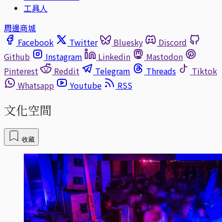
工具人
周邊商城
Facebook
Twitter
Bluesky
Discord
Github
Instagram
Linkedin
Mastodon
Pinterest
Reddit
Telegram
Threads
Tiktok
Whatsapp
Youtube
RSS
文化空間
收藏