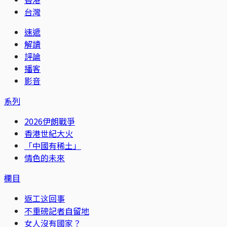
台灣
速遞
解讀
評論
播客
影音
系列
2026伊朗戰爭
香港世紀大火
「中國有稀土」
情色的未來
欄目
返工这回事
不重磅記者自留地
女人沒有國家？