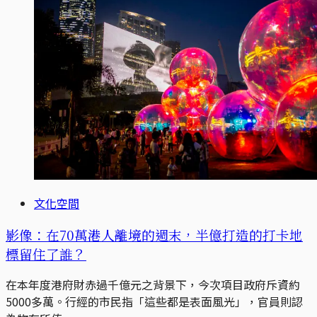
文化空間
影像：在70萬港人離境的週末，半億打造的打卡地
標留住了誰？
在本年度港府財赤過千億元之背景下，今次項目政府斥資約
5000多萬。行經的市民指「這些都是表面風光」，官員則認