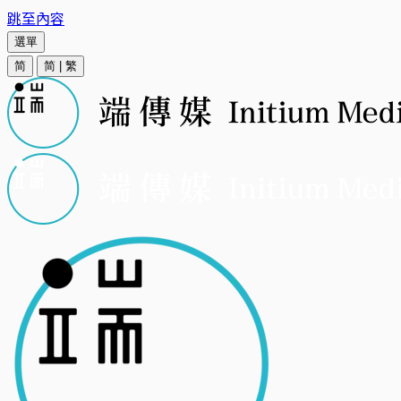
跳至內容
選單
简
简
|
繁