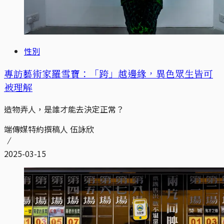
性別
專訪藝術家羅雪寶：「跨」越邊緣，異色眾生皆可
被理解
造物弄人，是誰才能去決定正常？
端傳媒特約撰稿人 伍詠欣
2025-03-15