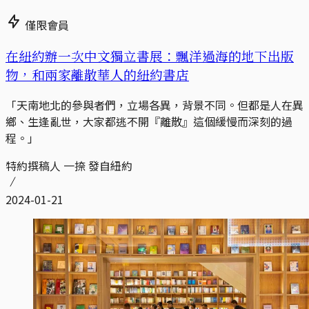
僅限會員
在紐約辦一次中文獨立書展：飄洋過海的地下出版
物，和兩家離散華人的紐約書店
「天南地北的參與者們，立場各異，背景不同。但都是人在異
鄉、生逢亂世，大家都逃不開『離散』這個緩慢而深刻的過
程。」
特約撰稿人 一捺 發自紐約
2024-01-21