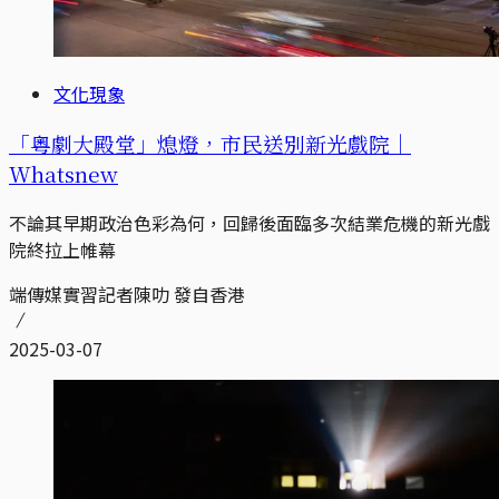
文化現象
「粵劇大殿堂」熄燈，市民送別新光戲院｜
Whatsnew
不論其早期政治色彩為何，回歸後面臨多次結業危機的新光戲
院終拉上帷幕
端傳媒實習記者陳叻 發自香港
2025-03-07