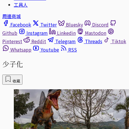
工具人
周邊商城
Facebook
Twitter
Bluesky
Discord
Github
Instagram
Linkedin
Mastodon
Pinterest
Reddit
Telegram
Threads
Tiktok
Whatsapp
Youtube
RSS
少子化
收藏