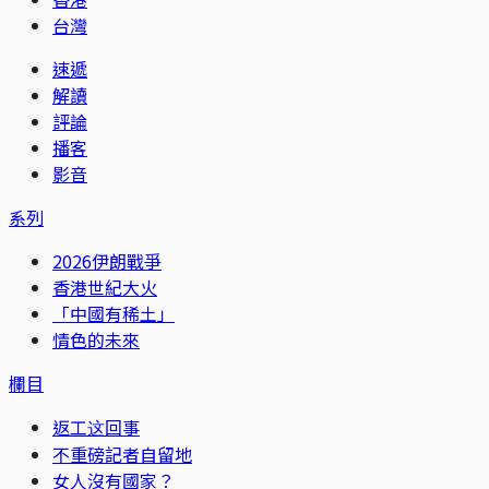
台灣
速遞
解讀
評論
播客
影音
系列
2026伊朗戰爭
香港世紀大火
「中國有稀土」
情色的未來
欄目
返工这回事
不重磅記者自留地
女人沒有國家？