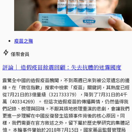
疫苗之殤
僅限會員
評論｜
造假疫苗餘震回顧：失去抗體的迷霧國度
震驚全中國的造假疫苗醜聞，不到兩週已來到被公眾遺忘的邊
緣。在「微信指數」搜索中檢索「疫苗」關鍵詞，其熱度已經
從7月21日的3億量級（321733379），降到了7月31日的4千
萬（40334269）。 但這次造假疫苗的傳播輿情，仍然值得我
們記錄、梳理與回味。不厭其煩地梳理重演的悲劇，會讓我們
更進一步理解在中國反復發生這類事件背後的核心原因。同
樣，我們需要在官方敘述之外，留下屬於歷史學研究的集體記
憶。 本輪事件肇始於2018年7月15日，國家藥品監督管理局