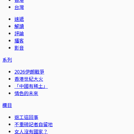
台灣
速遞
解讀
評論
播客
影音
系列
2026伊朗戰爭
香港世紀大火
「中國有稀土」
情色的未來
欄目
返工這回事
不重磅記者自留地
女人沒有國家？