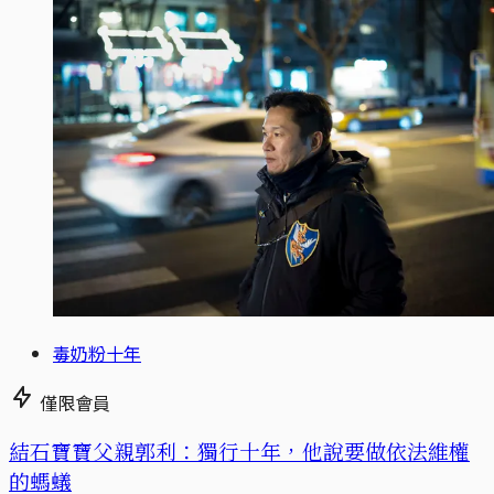
毒奶粉十年
僅限會員
結石寶寶父親郭利：獨行十年，他說要做依法維權
的螞蟻