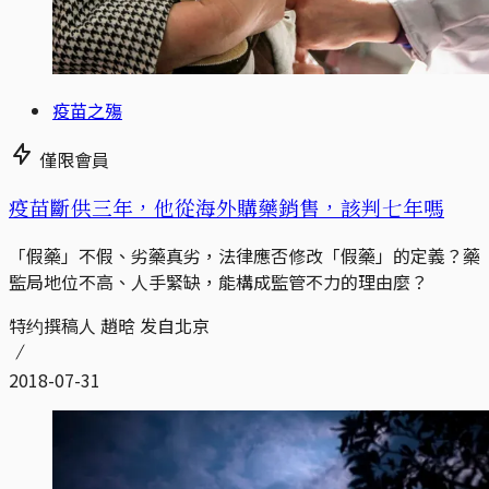
疫苗之殤
僅限會員
疫苗斷供三年，他從海外購藥銷售，該判七年嗎
「假藥」不假、劣藥真劣，法律應否修改「假藥」的定義？藥
監局地位不高、人手緊缺，能構成監管不力的理由麼？
特约撰稿人 趙晗 发自北京
2018-07-31