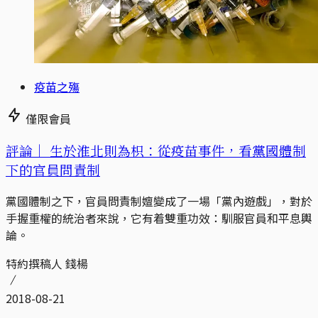
疫苗之殤
僅限會員
評論｜
生於淮北則為枳：從疫苗事件，看黨國體制
下的官員問責制
黨國體制之下，官員問責制嬗變成了一場「黨內遊戲」，對於
手握重權的統治者來說，它有着雙重功效：馴服官員和平息輿
論。
特約撰稿人 錢楊
2018-08-21