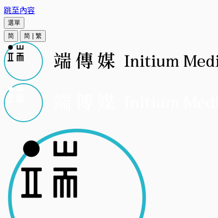
跳至內容
選單
简
简
|
繁