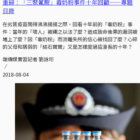
重磅：「三聚氰胺」毒奶粉事件十年回顧——專題
目錄
在劣質疫苗鬧得沸沸揚揚之際，回看十年前的「毒奶粉」事
件：當年的「壞人」被繩之以法了麼？造成致命後果的漏洞被
堵上了麼？因「毒奶粉」而流離失所的信心被找回了麼？心碎
的父母和孱弱的「結石寶寶」又是怎樣度過這漫長的十年？
端傳媒實習記者 劉詠珩
2018-08-04