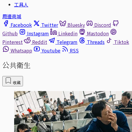
工具人
周邊商城
Facebook
Twitter
Bluesky
Discord
Github
Instagram
Linkedin
Mastodon
Pinterest
Reddit
Telegram
Threads
Tiktok
Whatsapp
Youtube
RSS
公共衛生
收藏