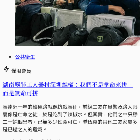
公共衛生
僅限會員
湖南塵肺工人舉村深圳維權：我們不是拿命來拼，
而是無命可拼
長達近十年的維權路就像抗戰長征，前線工友在員警及路人眼
裏像是亡命之徒，於是吃到了辣椒水。但其實，他們之中只餘
二十餘個患者，已無多少性命可亡，隊伍裏的其他工友家屬多
是已逝之人的遺孀。