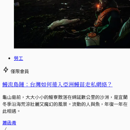
勞工
僅限會員
鰻流島鏈：台灣如何捲入亞洲鰻苗走私網絡？
龜山島前，大大小小的鰻寮散落在綿延數公里的沙洲，是宜蘭
冬季沿海荒涼壯麗又魔幻的風景。流動的人與魚，年復一年在
此相遇。
蕭函青