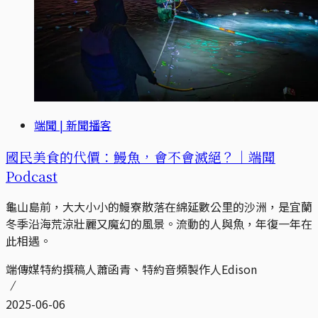
端聞 | 新聞播客
國民美食的代價：鰻魚，會不會滅絕？｜端聞
Podcast
龜山島前，大大小小的鰻寮散落在綿延數公里的沙洲，是宜蘭
冬季沿海荒涼壯麗又魔幻的風景。流動的人與魚，年復一年在
此相遇。
端傳媒特約撰稿人蕭函青、特約音頻製作人Edison
2025-06-06