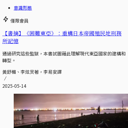
意識形態
僅限會員
【書摘】《困難東亞》：重構日本帝國殖民地刑務
所記憶
通過研究這些監獄，本書試圖藉此理解現代東亞國家的建構和
轉型。
黃舒楣、李炫炅著，李易安譯
2025-05-14