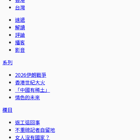
台灣
速遞
解讀
評論
播客
影音
系列
2026伊朗戰爭
香港世紀大火
「中國有稀土」
情色的未來
欄目
返工這回事
不重磅記者自留地
女人沒有國家？