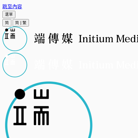
跳至內容
選單
简
简
|
繁