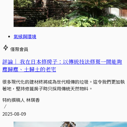
氣候與環境
僅限會員
評論｜
我在日本修房子：以傳統技法修葺一間能夠
塵歸塵、土歸土的老宅
很多現代化的建材終將成為世代相傳的垃圾。這令我們更加執
著地，堅持修葺房子時只採用傳統天然物料。
特約撰稿人 林琪香
2025-08-09