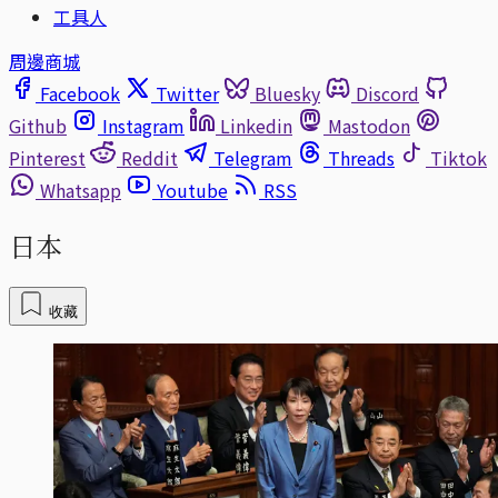
工具人
周邊商城
Facebook
Twitter
Bluesky
Discord
Github
Instagram
Linkedin
Mastodon
Pinterest
Reddit
Telegram
Threads
Tiktok
Whatsapp
Youtube
RSS
日本
收藏