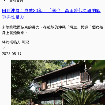
回到沖繩：終戰80年，「灣生」高里鈴代見證的戰
爭與性暴力
未隨終戰而結束的暴力，在離散的沖繩「灣生」與過千個女孩
身上蔓延開來。
特約撰稿人 阿潑
2025-08-17