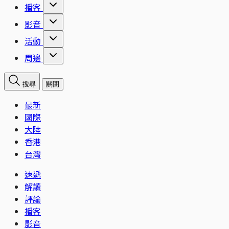
播客
影音
活動
周邊
搜尋
關閉
最新
國際
大陸
香港
台灣
速遞
解讀
評論
播客
影音