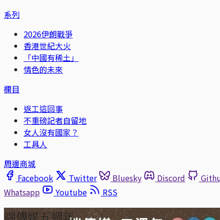
系列
2026伊朗戰爭
香港世紀大火
「中國有稀土」
情色的未來
欄目
返工這回事
不重磅記者自留地
女人沒有國家？
工具人
周邊商城
Facebook
Twitter
Bluesky
Discord
Gith
Whatsapp
Youtube
RSS
端傳媒五週年