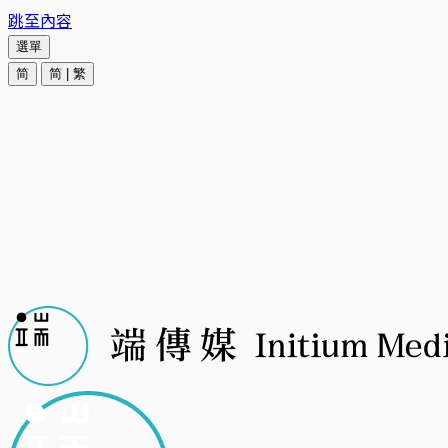
跳至內容
選單
简
简
|
繁